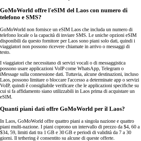
GoMoWorld offre l'eSIM del Laos con numero di
telefono e SMS?
GoMoWorld non fornisce un eSIM Laos che includa un numero di
telefono locale o la capacità di inviare SMS. Le uniche opzioni eSIM
disponibili da questo fornitore per Laos sono piani solo dati, quindi i
viaggiatori non possono ricevere chiamate in arrivo o messaggi di
testo.
I viaggiatori che necessitano di servizi vocali o di messaggistica
possono usare applicazioni VoIP come WhatsApp, Telegram o
iMessage sulla connessione dati. Tuttavia, alcune destinazioni, incluso
Laos, possono limitare o bloccare l'accesso a determinate app o servizi
VoIP, quindi è consigliabile verificare che le applicazioni specifiche su
cui si fa affidamento siano utilizzabili in Laos prima di acquistare un
eSIM.
Quanti piani dati offre GoMoWorld per il Laos?
In Laos, GoMoWorld offre quattro piani a singola nazione e quattro
piani multi‑nazione. I piani coprono un intervallo di prezzo da $4, 60 a
$34, 59, limiti dati tra 1 GB e 30 GB e periodi di validità da 7 a 30
giorni. Il tethering è consentito su alcune di queste offerte.