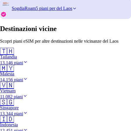
SogdiaRoam
5 piani per del Laos
Destinazioni vicine
Scopri piani eSIM per altre destinazioni nelle vicinanze del Laos
🇹🇭
Tailandia
13.146 piani
🇲🇾
Malesia
14.156 piani
🇻🇳
Vietnam
11.082 piani
🇸🇬
Singapore
13.344 piani
🇮🇩
Indonesia
12.451 piani