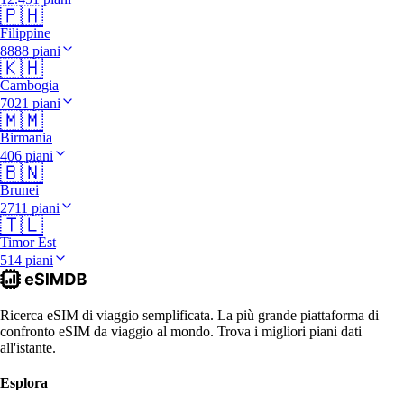
🇵🇭
Filippine
8888 piani
🇰🇭
Cambogia
7021 piani
🇲🇲
Birmania
406 piani
🇧🇳
Brunei
2711 piani
🇹🇱
Timor Est
514 piani
Ricerca eSIM di viaggio semplificata. La più grande piattaforma di
confronto eSIM da viaggio al mondo. Trova i migliori piani dati
all'istante.
Esplora