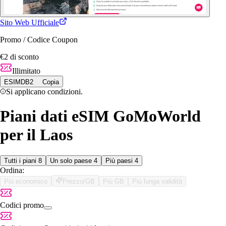
Sito Web Ufficiale
Promo / Codice Coupon
€2 di sconto
Illimitato
ESIMDB2
Copia
Si applicano condizioni.
Piani dati eSIM GoMoWorld
per il Laos
Tutti i piani
8
Un solo paese
4
Più paesi
4
Ordina:
Più economico
Prezzo/GB
Più GB
Più lunga validità
Codici promo