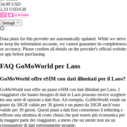
34,99 USD
2,33 USD
/GB
€2 di sconto
Dettagli
Data plans for this provider are automatically updated. While we strive
to keep the information accurate, we cannot guarantee its completeness
or accuracy. Please confirm all details on the provider's official website
or app before purchasing.
FAQ GoMoWorld per Laos
GoMoWorld offre eSIM con dati illimitati per il Laos?
GoMoWorld non offre un piano eSIM con dati illimitati per Laos. I
viaggiatori che hanno bisogno di dati in Laos possono invece scegliere
tra una serie di opzioni a dati fissi. Ad esempio, GoMoWorld vende un
piano da 30GB valido per 30 giorni e un piano da 20GB anch’esso
valido per 30 giorni. Questi piani a dati fissi consentono il tethering e
offrono una struttura di costo chiara che può essere più economica per
la maggior parte dei viaggiatori, a meno che un utente non sia un
consumatore di dati estremamente pesante.