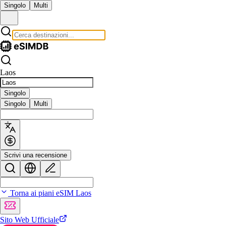
Singolo
Multi
Laos
Singolo
Singolo
Multi
Scrivi una recensione
Torna ai piani eSIM Laos
Sito Web Ufficiale