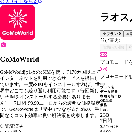
公式サイトを見る
ラオス人
全プラン
8
国
並び替え:
価格(安い順)
GoMoWorld
プロモコード
GoMoWorldは1枚のeSIMを使って170カ国以上で
プロモコード
インターネットを利用できるサービスを提供し
ています。一度eSIMをインストールすれば、世
プラン名
界中どこでも繰り返し利用可能です（毎回新し
データ容量
いeSIMをインストールする必要はありませ
利用可能日数
GB単価
ん）。7日間で3.99ユーロからの透明な価格設定
価格
で、GoMoWorldは世界中でつながるための、手
Laos
2GB
間なくコスト効率の良い解決策を約束します。
7日間
認証済み
$2.50
/GB
$4.99