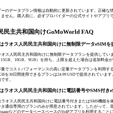
ダーのデータプラン情報は自動的に更新されています。正確な
りません。購入前に、必ずプロバイダーの公式サイトやアプリ
民主共和国向けGoMoWorld FAQ
rldはラオス人民民主共和国向けに無制限データeSIM
ldはラオス人民民主共和国向けに無制限データプランを提供し
GB、15GB、10GB、9GB）を持ち、上限を超えた場合は追加料
量でコストパフォーマンスの高い定量データプランを利用するの
D、20GBを30日間使用できるプランは24.99 USDで提供さ
的です。
rldはラオス人民民主共和国向けに電話番号やSMS付き
ldではラオス人民民主共和国向けに電話番号付きまたはSMS機能を
タ通信専用のプランのみが用意されています。したがって、音声通話
r、iMessageなどのデータベースベースのVoIPアプリを利用