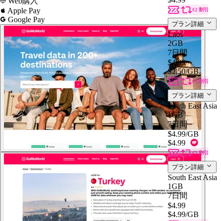
Web購入
Apple Pay
€2 割引
Google Pay
プラン詳細
Laos
2GB
7日間
$4.99
$2.50
/GB
€2 割引
プラン詳細
South East Asia
1GB
7日間
$4.99
/GB
$4.99
€2 割引
プラン詳細
South East Asia
1GB
7日間
$4.99
$4.99
/GB