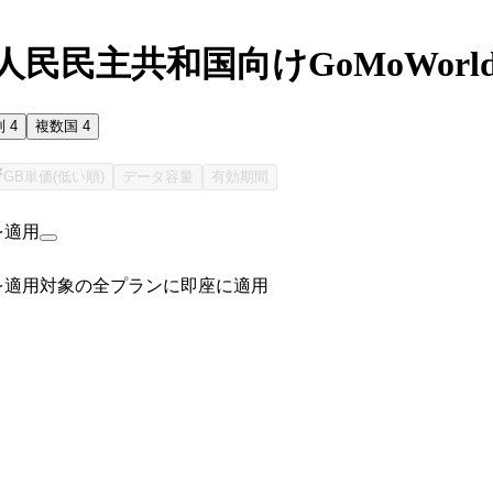
民民主共和国向けGoMoWorld
別
4
複数国
4
GB単価(低い順)
データ容量
有効期間
を適用
を適用
対象の全プランに即座に適用