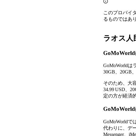
このプロバイ
るものではあ
ラオス人民
GoMoWo
GoMoWor
30GB、20
そのため、大容
34.99 US
定の方が経済
GoMoWo
GoMoWor
代わりに、デー
Messenge