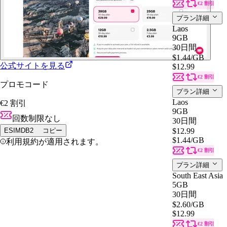
€2 割引
プラン詳細
Laos
9GB
30日間
$1.44
/GB
公式サイトを見る
$12.99
€2 割引
プロモコード
プラン詳細
Laos
€2 割引
9GB
回数制限なし
30日間
ESIMDB2
コピー
$12.99
$1.44
/GB
利用規約が適用されます。
€2 割引
プラン詳細
South East Asia
5GB
30日間
$2.60
/GB
$12.99
€2 割引