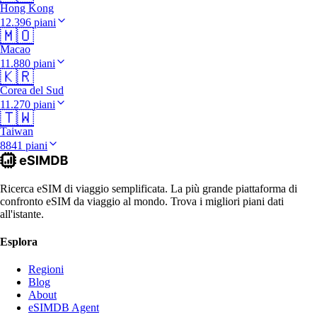
Hong Kong
12.396 piani
🇲🇴
Macao
11.880 piani
🇰🇷
Corea del Sud
11.270 piani
🇹🇼
Taiwan
8841 piani
Ricerca eSIM di viaggio semplificata. La più grande piattaforma di
confronto eSIM da viaggio al mondo. Trova i migliori piani dati
all'istante.
Esplora
Regioni
Blog
About
eSIMDB Agent