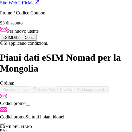
Sito Web Ufficiale
Promo / Codice Coupon
$3 di sconto
Per nuovo utente
ESIMDB3
Copia
Si applicano condizioni.
Piani dati eSIM Nomad per la
Mongolia
Ordina:
Più economico
Prezzo/GB
Più GB
Più lunga validità
Codici promo
Codici promo
Su tutti i piani idonei
NOME DEL PIANO
DATI