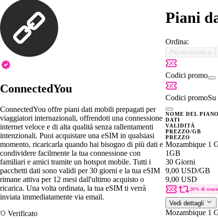
Piani d
Ordina:
Più economico
Codici promo
ConnectedYou
Codici promo
Su 
ConnectedYou offre piani dati mobili prepagati per
NOME DEL PIAN
viaggiatori internazionali, offrendoti una connessione
DATI
internet veloce e di alta qualità senza rallentamenti
VALIDITÀ
PREZZO/GB
intenzionali. Puoi acquistare una eSIM in qualsiasi
PREZZO
momento, ricaricarla quando hai bisogno di più dati e
Mozambique 1 
condividere facilmente la tua connessione con
1GB
familiari e amici tramite un hotspot mobile. Tutti i
30 Giorni
pacchetti dati sono validi per 30 giorni e la tua eSIM
9,00 USD
/GB
rimane attiva per 12 mesi dall'ultimo acquisto o
9,00 USD
ricarica. Una volta ordinata, la tua eSIM ti verrà
20% di scont
inviata immediatamente via email.
Vedi dettagli
Mozambique 1 
Verificato