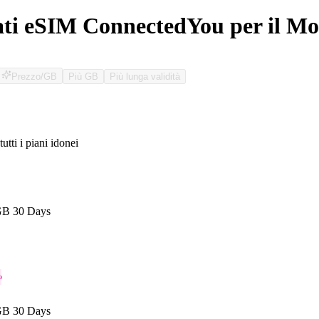
ati eSIM ConnectedYou per il M
Prezzo/GB
Più GB
Più lunga validità
tutti i piani idonei
O
GB 30 Days
o
GB 30 Days