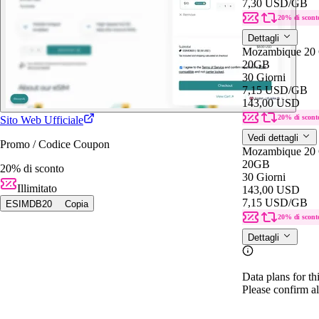
7,30 USD
/GB
20% di scont
Dettagli
Mozambique 20
20GB
30 Giorni
7,15 USD
/GB
143,00 USD
20% di scont
Sito Web Ufficiale
Vedi dettagli
Promo / Codice Coupon
Mozambique 20
20GB
20% di sconto
30 Giorni
Illimitato
143,00 USD
7,15 USD
/GB
ESIMDB20
Copia
20% di scont
Dettagli
Data plans for th
Please confirm al