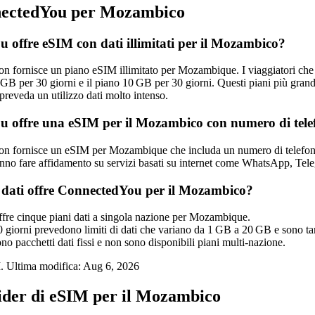
ectedYou per Mozambico
 offre eSIM con dati illimitati per il Mozambico?
fornisce un piano eSIM illimitato per Mozambique. I viaggiatori che nec
GB per 30 giorni e il piano 10 GB per 30 giorni. Questi piani più grandi
reveda un utilizzo dati molto intenso.
 offre una eSIM per il Mozambico con numero di tel
 fornisce un eSIM per Mozambique che includa un numero di telefono lo
nno fare affidamento su servizi basati su internet come WhatsApp, Tele
 dati offre ConnectedYou per il Mozambico?
re cinque piani dati a singola nazione per Mozambique.
0 giorni prevedono limiti di dati che variano da 1 GB a 20 GB e sono ta
ono pacchetti dati fissi e non sono disponibili piani multi‑nazione.
. Ultima modifica:
Aug 6, 2026
vider di eSIM per il Mozambico