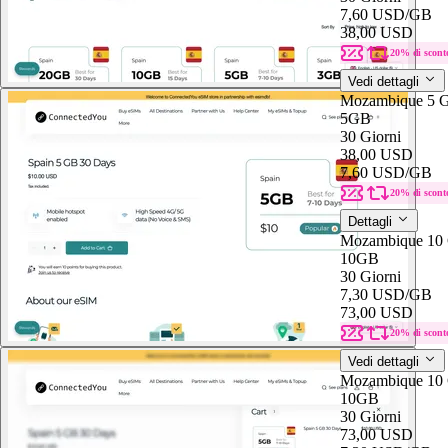
7,60 USD
/GB
38,00 USD
20% di scont
Vedi dettagli
Mozambique 5 
5GB
30 Giorni
38,00 USD
7,60 USD
/GB
20% di scont
Dettagli
Mozambique 10
10GB
30 Giorni
7,30 USD
/GB
73,00 USD
20% di scont
Vedi dettagli
Mozambique 10
10GB
30 Giorni
73,00 USD