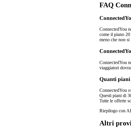
FAQ Conn
ConnectedYou
ConnectedYou non 
come il piano 20 
meno che non si p
ConnectedYou
ConnectedYou non
viaggiatori dovra
Quanti piani
ConnectedYou off
Questi piani di 3
Tutte le offerte s
Riepilogo con AI
Altri pro