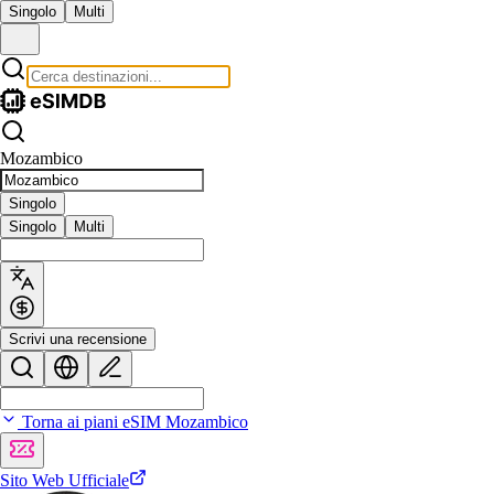
Singolo
Multi
Mozambico
Singolo
Singolo
Multi
Scrivi una recensione
Torna ai piani eSIM Mozambico
Sito Web Ufficiale