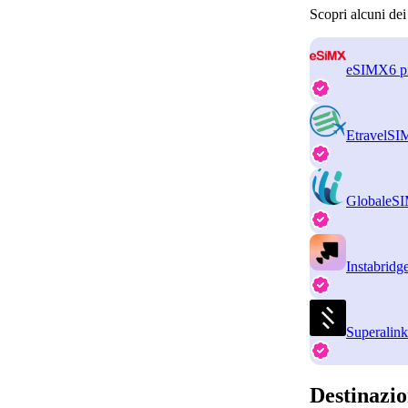
Scopri alcuni de
eSIMX
6 p
EtravelSI
GlobaleS
Instabridg
Superalink
Destinazio