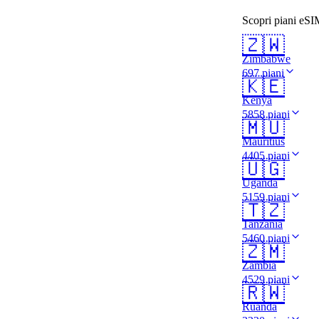
Scopri piani eSI
🇿🇼
Zimbabwe
697 piani
🇰🇪
Kenya
5858 piani
🇲🇺
Mauritius
4405 piani
🇺🇬
Uganda
5159 piani
🇹🇿
Tanzania
5460 piani
🇿🇲
Zambia
4529 piani
🇷🇼
Ruanda