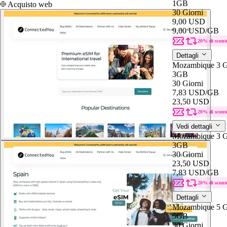
1GB
Acquisto web
30 Giorni
9,00 USD
9,00 USD
/GB
20% di scont
Dettagli
Mozambique 3 
3GB
30 Giorni
7,83 USD
/GB
23,50 USD
20% di scont
Vedi dettagli
Mozambique 3 
3GB
30 Giorni
23,50 USD
7,83 USD
/GB
20% di scont
Dettagli
Mozambique 5 
5GB
30 Giorni