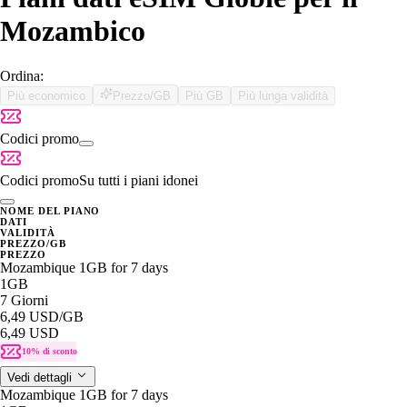
Mozambico
Ordina:
Più economico
Prezzo/GB
Più GB
Più lunga validità
Codici promo
Codici promo
Su tutti i piani idonei
NOME DEL PIANO
DATI
VALIDITÀ
PREZZO/GB
PREZZO
Mozambique 1GB for 7 days
1GB
7 Giorni
6,49 USD
/GB
6,49 USD
10% di sconto
Vedi dettagli
Mozambique 1GB for 7 days