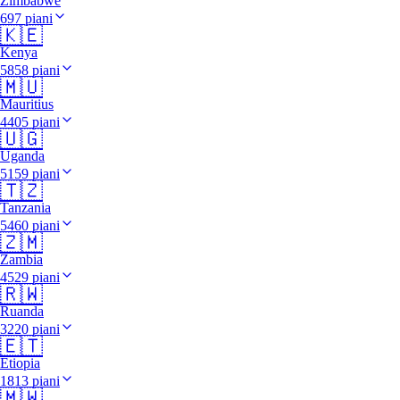
Zimbabwe
697 piani
🇰🇪
Kenya
5858 piani
🇲🇺
Mauritius
4405 piani
🇺🇬
Uganda
5159 piani
🇹🇿
Tanzania
5460 piani
🇿🇲
Zambia
4529 piani
🇷🇼
Ruanda
3220 piani
🇪🇹
Etiopia
1813 piani
🇲🇼