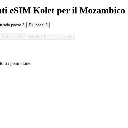
ati eSIM Kolet per il Mozambico
n solo paese
3
Più paesi
5
Prezzo/GB
Più GB
Più lunga validità
tutti i piani idonei
O