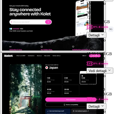
Mozambico
1GB
30 Giorni
7,99 USD
7,99 USD
/GB
20% di sconto
5G
Dettagli
Mozambico
1GB
30 Giorni
15,99 USD
/GB
15,99 USD
20% di sconto
Vedi dettagli
Mozambico
1GB
30 Giorni
15,99 USD
15,99 USD
/GB
20% di sconto
Dettagli
Mozambico