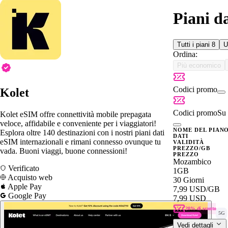
Piani d
Tutti i piani
8
U
Ordina:
Più economico
Codici promo
Kolet
Codici promo
Su 
Kolet eSIM offre connettività mobile prepagata
veloce, affidabile e conveniente per i viaggiatori!
NOME DEL PIAN
Esplora oltre 140 destinazioni con i nostri piani dati
DATI
eSIM internazionali e rimani connesso ovunque tu
VALIDITÀ
PREZZO/GB
vada. Buoni viaggi, buone connessioni!
PREZZO
Mozambico
Verificato
1GB
Acquisto web
30 Giorni
Apple Pay
7,99 USD
/GB
Google Pay
7,99 USD
20% di sconto
5G
Vedi dettagli