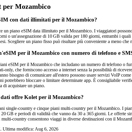
t per Mozambico
SIM con dati illimitati per il Mozambico?
e un piano eSIM data illimitato per il Mozambico. I viaggiatori possono
orni o un'assegnazione di 10 GB valida per 180 giorni, entrambi i quali
esi. Scegliere un piano fisso può risultare più conveniente a meno che no
un'eSIM per il Mozambico con numero di telefono e SM
piani eSIM per il Mozambico che includano un numero di telefono o funz
ati‑only, che forniscono accesso a internet senza la possibilità di ricever
hanno bisogno di comunicare all'estero possono usare servizi VoIP com
ni potrebbero bloccare o limitare determinate app. È consigliabile verific
di acquistare un piano.
 dati offre Kolet per il Mozambico?
iani single‑country e cinque piani multi‑country per il Mozambico. I pia
e 20 GB e periodi di validità che vanno da 30 a 365 giorni. Le offerte si
i multi‑country consentono viaggi in diverse destinazioni con il Mozamb
. Ultima modifica:
Aug 6, 2026