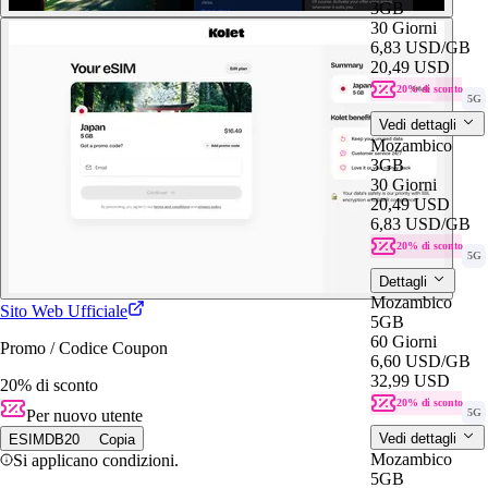
3GB
30 Giorni
6,83 USD
/GB
20,49 USD
20% di sconto
5G
Vedi dettagli
Mozambico
3GB
30 Giorni
20,49 USD
6,83 USD
/GB
20% di sconto
5G
Dettagli
Mozambico
Sito Web Ufficiale
5GB
60 Giorni
Promo / Codice Coupon
6,60 USD
/GB
32,99 USD
20% di sconto
20% di sconto
Per nuovo utente
5G
Vedi dettagli
ESIMDB20
Copia
Mozambico
Si applicano condizioni.
5GB