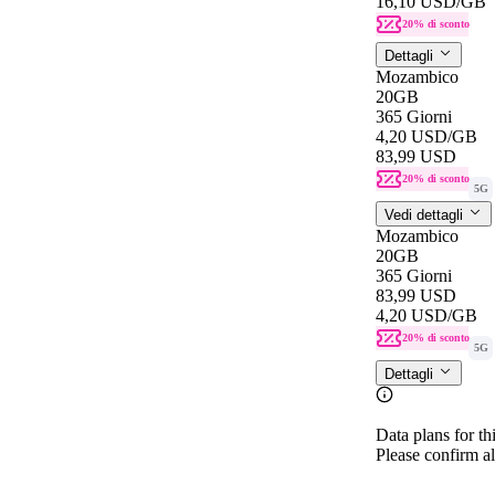
16,10 USD
/GB
20% di sconto
Dettagli
Mozambico
20GB
365 Giorni
4,20 USD
/GB
83,99 USD
20% di sconto
5G
Vedi dettagli
Mozambico
20GB
365 Giorni
83,99 USD
4,20 USD
/GB
20% di sconto
5G
Dettagli
Data plans for th
Please confirm al