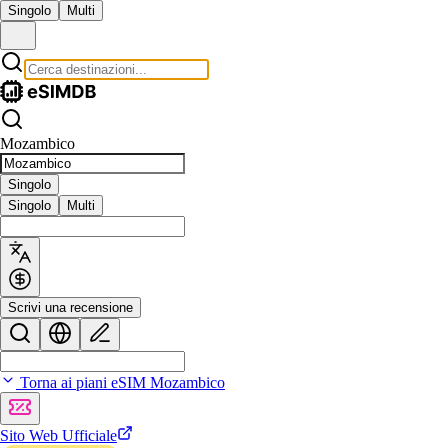
Singolo
Multi
Mozambico
Singolo
Singolo
Multi
Scrivi una recensione
Torna ai piani eSIM Mozambico
Sito Web Ufficiale