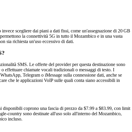
 invece scegliere dai piani a dati fissi, come un'assegnazione di 20 GB
 permettono la connettività 5G in tutto il Mozambico e in una vasta
n sia richiesta un'uso eccessivo di dati.
S?
ionalità SMS. Le offerte del provider per questa destinazione sono
e o effettuare chiamate vocali tradizionali o messaggi di testo. I
e WhatsApp, Telegram o iMessage sulla connessione dati, anche se
are che le applicazioni VoIP sulle quali conta siano accessibili in
ni disponibili coprono una fascia di prezzo da $7.99 a $83.99, con limit
ngle‑country sono destinate all'uso solo all'interno del Mozambico,
ico incluso.