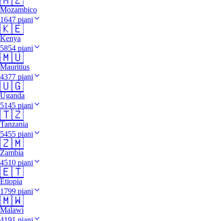
🇲🇿
Mozambico
1647 piani
🇰🇪
Kenya
5854 piani
🇲🇺
Mauritius
4377 piani
🇺🇬
Uganda
5145 piani
🇹🇿
Tanzania
5455 piani
🇿🇲
Zambia
4510 piani
🇪🇹
Etiopia
1799 piani
🇲🇼
Malawi
4191 piani