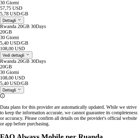
30 Giorni
57,75 USD
5,78 USD
/GB
Dettagli
Rwanda 20GB 30Days
20GB
30 Giorni
5,40 USD
/GB
108,00 USD
Vedi dettagli
Rwanda 20GB 30Days
20GB
30 Giorni
108,00 USD
5,40 USD
/GB
Dettagli
Data plans for this provider are automatically updated. While we strive
to keep the information accurate, we cannot guarantee its completeness
or accuracy. Please confirm all details on the provider's official website
or app before purchasing.
FAQ Always Mobile per Ruanda