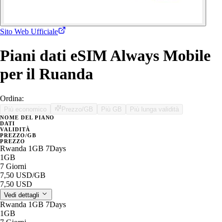
Sito Web Ufficiale
Piani dati eSIM Always Mobile
per il Ruanda
Ordina:
Più economico
Prezzo/GB
Più GB
Più lunga validità
NOME DEL PIANO
DATI
VALIDITÀ
PREZZO/GB
PREZZO
Rwanda 1GB 7Days
1GB
7 Giorni
7,50 USD
/GB
7,50 USD
Vedi dettagli
Rwanda 1GB 7Days
1GB