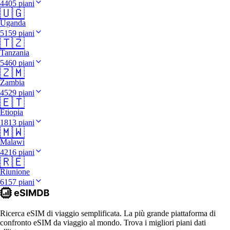
4405 piani
🇺🇬
Uganda
5159 piani
🇹🇿
Tanzania
5460 piani
🇿🇲
Zambia
4529 piani
🇪🇹
Etiopia
1813 piani
🇲🇼
Malawi
4216 piani
🇷🇪
Riunione
6157 piani
Ricerca eSIM di viaggio semplificata. La più grande piattaforma di
confronto eSIM da viaggio al mondo. Trova i migliori piani dati