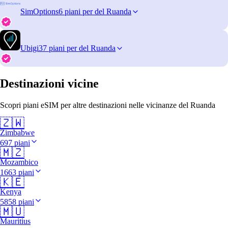
SimOptions
6 piani per del Ruanda
Ubigi
37 piani per del Ruanda
Destinazioni vicine
Scopri piani eSIM per altre destinazioni nelle vicinanze del Ruanda
🇿🇼
Zimbabwe
697 piani
🇲🇿
Mozambico
1663 piani
🇰🇪
Kenya
5858 piani
🇲🇺
Mauritius