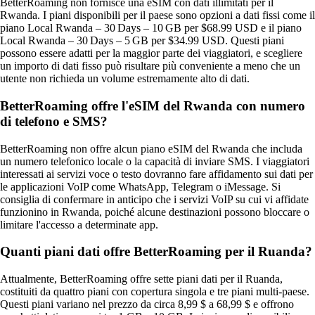
BetterRoaming non fornisce una eSIM con dati illimitati per il
Rwanda. I piani disponibili per il paese sono opzioni a dati fissi come il
piano Local Rwanda – 30 Days – 10 GB per $68.99 USD e il piano
Local Rwanda – 30 Days – 5 GB per $34.99 USD. Questi piani
possono essere adatti per la maggior parte dei viaggiatori, e scegliere
un importo di dati fisso può risultare più conveniente a meno che un
utente non richieda un volume estremamente alto di dati.
BetterRoaming offre l'eSIM del Rwanda con numero
di telefono e SMS?
BetterRoaming non offre alcun piano eSIM del Rwanda che includa
un numero telefonico locale o la capacità di inviare SMS. I viaggiatori
interessati ai servizi voce o testo dovranno fare affidamento sui dati per
le applicazioni VoIP come WhatsApp, Telegram o iMessage. Si
consiglia di confermare in anticipo che i servizi VoIP su cui vi affidate
funzionino in Rwanda, poiché alcune destinazioni possono bloccare o
limitare l'accesso a determinate app.
Quanti piani dati offre BetterRoaming per il Ruanda?
Attualmente, BetterRoaming offre sette piani dati per il Ruanda,
costituiti da quattro piani con copertura singola e tre piani multi-paese.
Questi piani variano nel prezzo da circa 8,99 $ a 68,99 $ e offrono