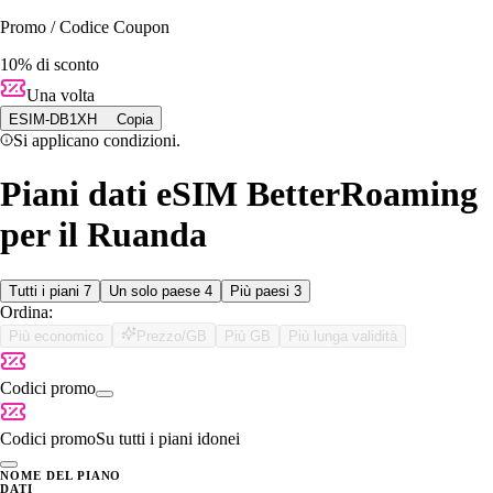
Promo / Codice Coupon
10% di sconto
Una volta
ESIM-DB1XH
Copia
Si applicano condizioni.
Piani dati eSIM BetterRoaming
per il Ruanda
Tutti i piani
7
Un solo paese
4
Più paesi
3
Ordina:
Più economico
Prezzo/GB
Più GB
Più lunga validità
Codici promo
Codici promo
Su tutti i piani idonei
NOME DEL PIANO
DATI