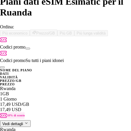
Piani dati eSIM Esimatic per il
Ruanda
Ordina:
Più economico
Prezzo/GB
Più GB
Più lunga validità
Codici promo
Codici promo
Su tutti i piani idonei
NOME DEL PIANO
DATI
VALIDITÀ
PREZZO/GB
PREZZO
Rwanda
1GB
1 Giorno
17,49 USD
/GB
17,49 USD
10% di sconto
Vedi dettagli
Rwanda