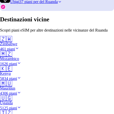
Ubigi
37 piani per del Ruanda
Destinazioni vicine
Scopri piani eSIM per altre destinazioni nelle vicinanze del Ruanda
🇿🇼
Zimbabwe
461 piani
🇲🇿
Mozambico
1626 piani
🇰🇪
Kenya
5834 piani
🇲🇺
Mauritius
4306 piani
🇺🇬
Uganda
5125 piani
🇹🇿