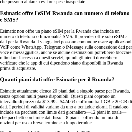
che possono aiutare a evitare spese inaspettate.
Esimatic offre l'eSIM Rwanda con numero di telefono
e SMS?
Esimatic non offre un piano eSIM per la Rwanda che includa un
numero di telefono o funzionalità SMS. Il provider offre solo eSIM a
dati per la Rwanda. I viaggiatori possono comunque usare applicazioni
VoIP come WhatsApp, Telegram o iMessage sulla connessione dati per
voce e messaggistica, anche se alcune destinazioni potrebbero bloccare
o limitare l'accesso a questi servizi, quindi gli utenti dovrebbero
verificare che le app di cui dipendono siano disponibili in Rwanda
prima di acquistare.
Quanti piani dati offre Esimatic per il Ruanda?
Esimatic attualmente elenca 20 piani dati a singolo paese per Rwanda,
senza opzioni multi-paese disponibili. Questi piani coprono un
intervallo di prezzo da $13.99 a $424.63 e offrono tra 1 GB e 20 GB di
dati. I periodi di validità variano da uno a trentadue giorni. Il catalogo
include sia pacchetti con limite dati giornaliero—12 piani in totale—
che pacchetti con limite dati fisso—8 piani—offrendo un mix di
opzioni per uso a breve termine e a lungo termine.