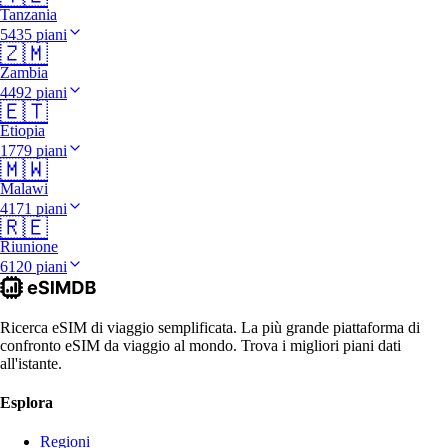
Tanzania
5435 piani
🇿🇲
Zambia
4492 piani
🇪🇹
Etiopia
1779 piani
🇲🇼
Malawi
4171 piani
🇷🇪
Riunione
6120 piani
Ricerca eSIM di viaggio semplificata. La più grande piattaforma di
confronto eSIM da viaggio al mondo. Trova i migliori piani dati
all'istante.
Esplora
Regioni