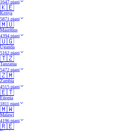
1647 piani
🇰🇪
Kenya
5871 piani
🇲🇺
Mauritius
4394 piani
🇺🇬
Uganda
5162 piani
🇹🇿
Tanzania
5472 piani
🇿🇲
Zambia
4515 piani
🇪🇹
Etiopia
1811 piani
🇲🇼
Malawi
4196 piani
🇷🇪