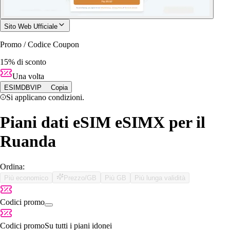
Sito Web Ufficiale
Promo / Codice Coupon
15% di sconto
Una volta
ESIMDBVIP
Copia
Si applicano condizioni.
Piani dati eSIM eSIMX per il
Ruanda
Ordina:
Più economico
Prezzo/GB
Più GB
Più lunga validità
Codici promo
Codici promo
Su tutti i piani idonei