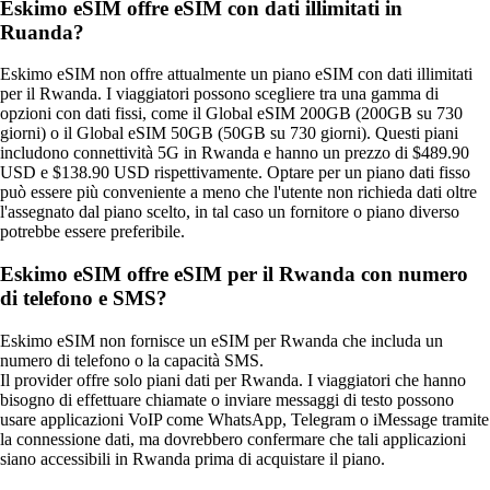
Eskimo eSIM offre eSIM con dati illimitati in
Ruanda?
Eskimo eSIM non offre attualmente un piano eSIM con dati illimitati
per il Rwanda. I viaggiatori possono scegliere tra una gamma di
opzioni con dati fissi, come il Global eSIM 200GB (200GB su 730
giorni) o il Global eSIM 50GB (50GB su 730 giorni). Questi piani
includono connettività 5G in Rwanda e hanno un prezzo di $489.90
USD e $138.90 USD rispettivamente. Optare per un piano dati fisso
può essere più conveniente a meno che l'utente non richieda dati oltre
l'assegnato dal piano scelto, in tal caso un fornitore o piano diverso
potrebbe essere preferibile.
Eskimo eSIM offre eSIM per il Rwanda con numero
di telefono e SMS?
Eskimo eSIM non fornisce un eSIM per Rwanda che includa un
numero di telefono o la capacità SMS.
Il provider offre solo piani dati per Rwanda. I viaggiatori che hanno
bisogno di effettuare chiamate o inviare messaggi di testo possono
usare applicazioni VoIP come WhatsApp, Telegram o iMessage tramite
la connessione dati, ma dovrebbero confermare che tali applicazioni
siano accessibili in Rwanda prima di acquistare il piano.