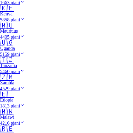
1663 piani
🇰🇪
Kenya
5858 piani
🇲🇺
Mauritius
4405 piani
🇺🇬
Uganda
5159 piani
🇹🇿
Tanzania
5460 piani
🇿🇲
Zambia
4529 piani
🇪🇹
Etiopia
1813 piani
🇲🇼
Malawi
4216 piani
🇷🇪