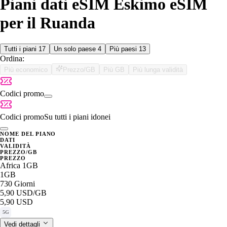
Piani dati eSIM Eskimo eSIM
per il Ruanda
Tutti i piani
17
Un solo paese
4
Più paesi
13
Ordina:
Più economico
Prezzo/GB
Più GB
Più lunga validità
Codici promo
Codici promo
Su tutti i piani idonei
NOME DEL PIANO
DATI
VALIDITÀ
PREZZO/GB
PREZZO
Africa 1GB
1GB
730 Giorni
5,90 USD
/GB
5,90 USD
5G
Vedi dettagli