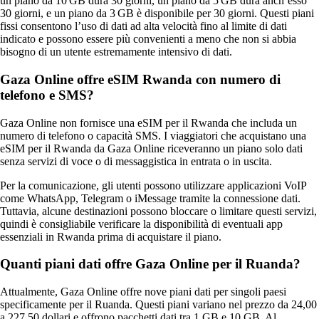
un piano da 10 GB dura 30 giorni, un piano da 5 GB dura anch’esso
30 giorni, e un piano da 3 GB è disponibile per 30 giorni. Questi piani
fissi consentono l’uso di dati ad alta velocità fino al limite di dati
indicato e possono essere più convenienti a meno che non si abbia
bisogno di un utente estremamente intensivo di dati.
Gaza Online offre eSIM Rwanda con numero di
telefono e SMS?
Gaza Online non fornisce una eSIM per il Rwanda che includa un
numero di telefono o capacità SMS. I viaggiatori che acquistano una
eSIM per il Rwanda da Gaza Online riceveranno un piano solo dati
senza servizi di voce o di messaggistica in entrata o in uscita.
Per la comunicazione, gli utenti possono utilizzare applicazioni VoIP
come WhatsApp, Telegram o iMessage tramite la connessione dati.
Tuttavia, alcune destinazioni possono bloccare o limitare questi servizi,
quindi è consigliabile verificare la disponibilità di eventuali app
essenziali in Rwanda prima di acquistare il piano.
Quanti piani dati offre Gaza Online per il Ruanda?
Attualmente, Gaza Online offre nove piani dati per singoli paesi
specificamente per il Ruanda. Questi piani variano nel prezzo da 24,00
a 227,50 dollari e offrono pacchetti dati tra 1 GB e 10 GB. Al