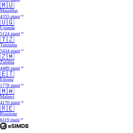
🇲🇺
Mauritius
4355 piani
🇺🇬
Uganda
5124 piani
🇹🇿
Tanzania
5434 piani
🇿🇲
Zambia
4489 piani
🇪🇹
Etiopia
1778 piani
🇲🇼
Malawi
4170 piani
🇷🇪
Riunione
6119 piani