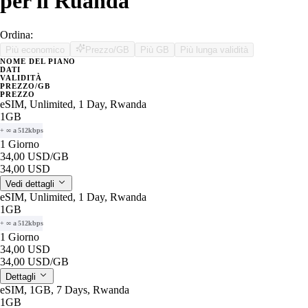
per il Ruanda
Ordina:
Più economico
Prezzo/GB
Più GB
Più lunga validità
NOME DEL PIANO
DATI
VALIDITÀ
PREZZO/GB
PREZZO
eSIM, Unlimited, 1 Day, Rwanda
1GB
+ ∞ a 512kbps
1 Giorno
34,00 USD
/GB
34,00 USD
Vedi dettagli
eSIM, Unlimited, 1 Day, Rwanda
1GB
+ ∞ a 512kbps
1 Giorno
34,00 USD
34,00 USD
/GB
Dettagli
eSIM, 1GB, 7 Days, Rwanda
1GB