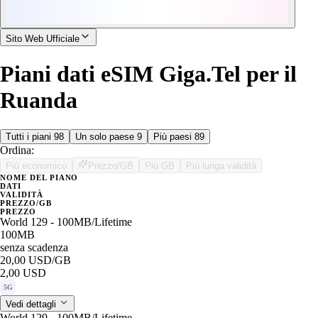
Sito Web Ufficiale
Piani dati eSIM Giga.Tel per il
Ruanda
Tutti i piani
98
Un solo paese
9
Più paesi
89
Ordina:
Più economico
Prezzo/GB
Più GB
Più lunga validità
NOME DEL PIANO
DATI
VALIDITÀ
PREZZO/GB
PREZZO
World 129 - 100MB/Lifetime
100MB
senza scadenza
20,00 USD
/GB
2,00 USD
5G
Vedi dettagli
World 129 - 100MB/Lifetime