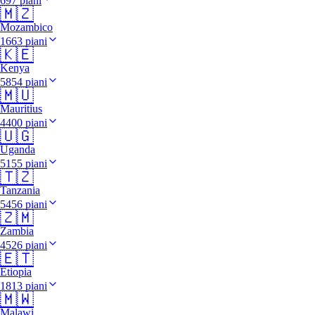
697 piani
🇲🇿
Mozambico
1663 piani
🇰🇪
Kenya
5854 piani
🇲🇺
Mauritius
4400 piani
🇺🇬
Uganda
5155 piani
🇹🇿
Tanzania
5456 piani
🇿🇲
Zambia
4526 piani
🇪🇹
Etiopia
1813 piani
🇲🇼
Malawi