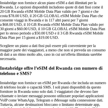
Instabridge non fornisce alcun piano eSIM a dati illimitati per la
Rwanda. Le opzioni disponibili includono quote di dati fissi come il
20 GB Rwanda eSIM Mobile Data Plan valido per 7 giorni e che
costa $78.00 USD, il 20 GB GLOBAL eSIM Mobile Data Plan che
consente viaggi in Rwanda e in 117 altri paesi per 7 giorni
a $68.00 USD, il 10 GB Rwanda eSIM Mobile Data Plan valido per
30 giorni a $60.00 USD, il 10 GB GLOBAL eSIM Mobile Data Plan
per lo stesso periodo a $50.00 USD e il 3 GB Rwanda eSIM Mobile
Data Plan per 15 giorni a $19.00 USD.
Scegliere un piano a dati fissi può essere più conveniente per la
maggior parte dei viaggiatori, a meno che non si preveda un consumo
di dati a un ritmo molto alto, caso in cui un'offerta illimitata sarebbe
necessaria.
Instabridge offre l’eSIM del Rwanda con numero di
telefono e SMS?
Instabridge non fornisce un eSIM per Rwanda che includa un numero
di telefono locale o capacità SMS. I soli piani disponibili da questo
fornitore in Rwanda sono solo dati. I viaggiatori che devono fare
chiamate o inviare messaggi possono utilizzare popolari applicazioni
VoIP come WhatsApp, Telegram o iMessage sulla connessione dati.
Tuttavia, alcune destinazioni bloccano o limitano determinate app,