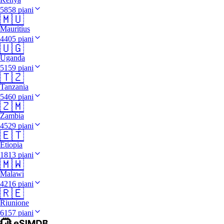
5858 piani
🇲🇺
Mauritius
4405 piani
🇺🇬
Uganda
5159 piani
🇹🇿
Tanzania
5460 piani
🇿🇲
Zambia
4529 piani
🇪🇹
Etiopia
1813 piani
🇲🇼
Malawi
4216 piani
🇷🇪
Riunione
6157 piani