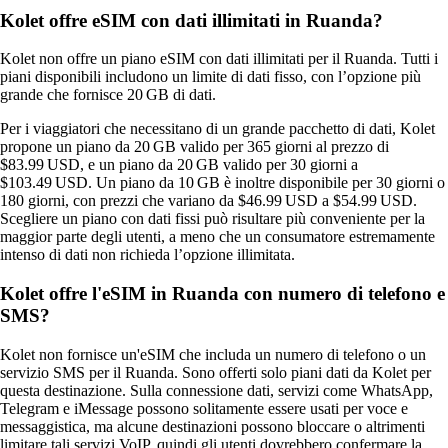
Kolet offre eSIM con dati illimitati in Ruanda?
Kolet non offre un piano eSIM con dati illimitati per il Ruanda. Tutti i
piani disponibili includono un limite di dati fisso, con l’opzione più
grande che fornisce 20 GB di dati.
Per i viaggiatori che necessitano di un grande pacchetto di dati, Kolet
propone un piano da 20 GB valido per 365 giorni al prezzo di
$83.99 USD, e un piano da 20 GB valido per 30 giorni a
$103.49 USD. Un piano da 10 GB è inoltre disponibile per 30 giorni o
180 giorni, con prezzi che variano da $46.99 USD a $54.99 USD.
Scegliere un piano con dati fissi può risultare più conveniente per la
maggior parte degli utenti, a meno che un consumatore estremamente
intenso di dati non richieda l’opzione illimitata.
Kolet offre l'eSIM in Ruanda con numero di telefono e
SMS?
Kolet non fornisce un'eSIM che includa un numero di telefono o un
servizio SMS per il Ruanda. Sono offerti solo piani dati da Kolet per
questa destinazione. Sulla connessione dati, servizi come WhatsApp,
Telegram e iMessage possono solitamente essere usati per voce e
messaggistica, ma alcune destinazioni possono bloccare o altrimenti
limitare tali servizi VoIP, quindi gli utenti dovrebbero confermare la