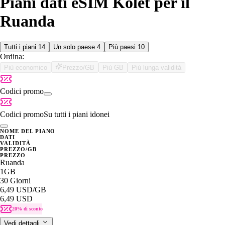
Piani dati eSIM Kolet per il
Ruanda
Tutti i piani
14
Un solo paese
4
Più paesi
10
Ordina:
Più economico
Prezzo/GB
Più GB
Più lunga validità
Codici promo
Codici promo
Su tutti i piani idonei
NOME DEL PIANO
DATI
VALIDITÀ
PREZZO/GB
PREZZO
Ruanda
1GB
30 Giorni
6,49 USD
/GB
6,49 USD
20% di sconto
Vedi dettagli