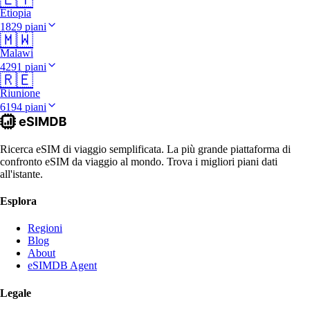
Etiopia
1829 piani
🇲🇼
Malawi
4291 piani
🇷🇪
Riunione
6194 piani
Ricerca eSIM di viaggio semplificata. La più grande piattaforma di
confronto eSIM da viaggio al mondo. Trova i migliori piani dati
all'istante.
Esplora
Regioni
Blog
About
eSIMDB Agent
Legale