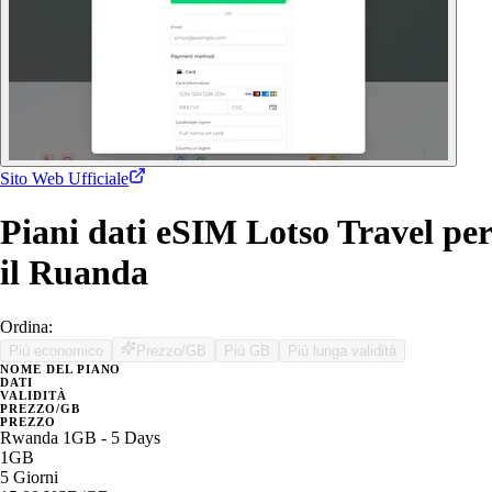
Sito Web Ufficiale
Piani dati eSIM Lotso Travel per
il Ruanda
Ordina:
Più economico
Prezzo/GB
Più GB
Più lunga validità
NOME DEL PIANO
DATI
VALIDITÀ
PREZZO/GB
PREZZO
Rwanda 1GB - 5 Days
1GB
5 Giorni