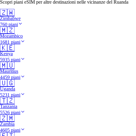
Scopri piani eSIM per altre destinazioni nelle vicinanze del Ruanda
🇿🇼
Zimbabwe
760 piani
🇲🇿
Mozambico
1681 piani
🇰🇪
Kenya
5935 piani
🇲🇺
Mauritius
4459 piani
🇺🇬
Uganda
5231 piani
🇹🇿
Tanzania
5526 piani
🇿🇲
Zambia
4605 piani
🇪🇹