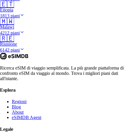
🇪🇹
Etiopia
1813 piani
🇲🇼
Malawi
4212 piani
🇷🇪
Riunione
6142 piani
Ricerca eSIM di viaggio semplificata. La più grande piattaforma di
confronto eSIM da viaggio al mondo. Trova i migliori piani dati
all'istante.
Esplora
Regioni
Blog
About
eSIMDB Agent
Legale