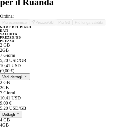
per il Ruanda
Ordina:
Più economico
Prezzo/GB
Più GB
Più lunga validità
NOME DEL PIANO
DATI
VALIDITÀ
PREZZO/GB
PREZZO
2 GB
2GB
7 Giorni
5,20 USD
/GB
10,41 USD
(9,00 €)
Vedi dettagli
2 GB
2GB
7 Giorni
10,41 USD
9,00 €
5,20 USD
/GB
Dettagli
4 GB
4GB