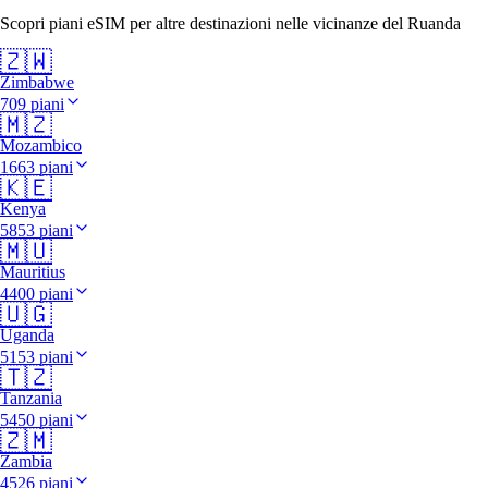
Scopri piani eSIM per altre destinazioni nelle vicinanze del Ruanda
🇿🇼
Zimbabwe
709 piani
🇲🇿
Mozambico
1663 piani
🇰🇪
Kenya
5853 piani
🇲🇺
Mauritius
4400 piani
🇺🇬
Uganda
5153 piani
🇹🇿
Tanzania
5450 piani
🇿🇲
Zambia
4526 piani