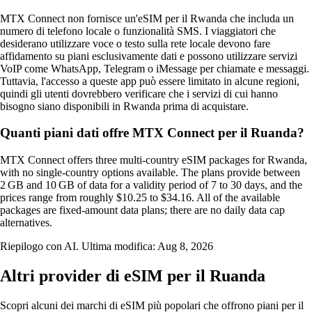
MTX Connect non fornisce un'eSIM per il Rwanda che includa un
numero di telefono locale o funzionalità SMS. I viaggiatori che
desiderano utilizzare voce o testo sulla rete locale devono fare
affidamento su piani esclusivamente dati e possono utilizzare servizi
VoIP come WhatsApp, Telegram o iMessage per chiamate e messaggi.
Tuttavia, l'accesso a queste app può essere limitato in alcune regioni,
quindi gli utenti dovrebbero verificare che i servizi di cui hanno
bisogno siano disponibili in Rwanda prima di acquistare.
Quanti piani dati offre MTX Connect per il Ruanda?
MTX Connect offers three multi‑country eSIM packages for Rwanda,
with no single‑country options available. The plans provide between
2 GB and 10 GB of data for a validity period of 7 to 30 days, and the
prices range from roughly $10.25 to $34.16. All of the available
packages are fixed‑amount data plans; there are no daily data cap
alternatives.
Riepilogo con AI. Ultima modifica:
Aug 8, 2026
Altri provider di eSIM per il Ruanda
Scopri alcuni dei marchi di eSIM più popolari che offrono piani per il