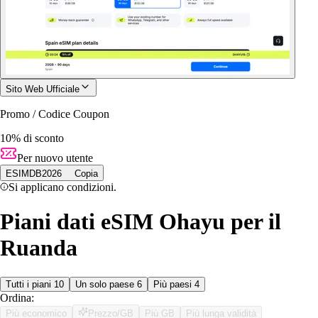
Sito Web Ufficiale
Promo / Codice Coupon
10% di sconto
Per nuovo utente
ESIMDB2026
Copia
Si applicano condizioni.
Piani dati eSIM Ohayu per il
Ruanda
Tutti i piani
10
Un solo paese
6
Più paesi
4
Ordina:
Più economico
Prezzo/GB
Più GB
Più lunga validità