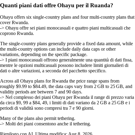
Quanti piani dati offre Ohayu per il Ruanda?
Ohayu offers six single‑country plans and four multi‑country plans that
cover Rwanda.
-> Ohayu offre sei piani monocasuali e quattro piani multicasuali che
coprono Rwanda.
The single‑country plans generally provide a fixed data amount, while
the multi‑country options can include daily data caps or other
variations, depending on the specific package.
-> I piani monocasuali offrono generalmente una quantità di dati fissa,
mentre le opzioni multicasuali possono includere limiti giornalieri di
dati o altre variazioni, a seconda del pacchetto specifico.
Across all Ohayu plans for Rwanda the price range spans from
roughly $9.99 to $84.49, the data caps vary from 2 GB to 25 GB, and
validity periods are between 7 and 90 days.
-> Nel complesso dei piani Ohayu per Rwanda il range di prezzo varia
da circa $9, 99 a $84, 49, i limiti di dati variano da 2 GB a 25 GB e i
periodi di validità sono compresi tra 7 e 90 giorni.
Many of the plans also permit tethering.
-> Molti dei piani consentono anche il tethering.
Riepilogo con AI. Ultima modifica:
Aug 8, 2026