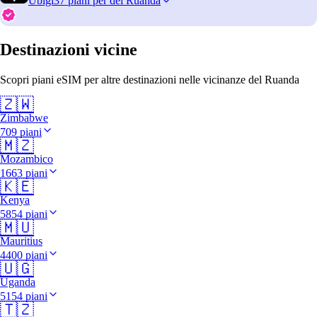
Ubigi
37 piani per del Ruanda
Destinazioni vicine
Scopri piani eSIM per altre destinazioni nelle vicinanze del Ruanda
🇿🇼
Zimbabwe
709 piani
🇲🇿
Mozambico
1663 piani
🇰🇪
Kenya
5854 piani
🇲🇺
Mauritius
4400 piani
🇺🇬
Uganda
5154 piani
🇹🇿