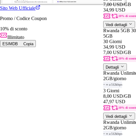
7,00 USD
/GB
Sito Web Ufficiale
34,99 USD
10% di scont
Promo / Codice Coupon
Vedi dettagli
10% di sconto
Rwanda 5GB 30
5GB
Illimitato
30 Giorni
ESIMDB
Copia
34,99 USD
7,00 USD
/GB
10% di scont
Dettagli
Rwanda Unlimit
2GB
/giorno
+ ∞ a 512kbps
3 Giorni
8,00 USD
/GB
47,97 USD
10% di scont
Vedi dettagli
Rwanda Unlimit
2GB
/giorno
+ ∞ a 512kbps