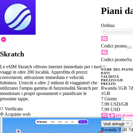
Piani d
Ordina:
Più economico
Codici promo
Skratch
Codici promo
Su 
Le eSIM Skratch offrono internet immediato per i tuoi
NOME DEL PIAN
viaggi in oltre 200 località. Approfitta di prezzi
DATI
convenienti, attivazione immediata e velocità
VALIDITÀ
PREZZO/GB
fulminea. Unisciti a oltre 2 milioni di viaggiatori che
PREZZO
utilizzano l'ampia gamma di funzionalità Skratch per
Rwanda 1GB 7d
monitorare i propri spostamenti e pianificare le
1GB
prossime tappe.
7 Giorni
7,99 USD
/GB
Verificato
7,99 USD
Acquisto web
10% di scont
Vedi dettagli
Rwanda 1GB 7d