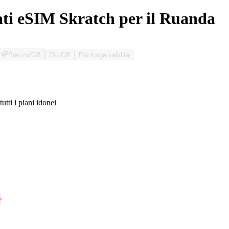
ati eSIM Skratch per il Ruanda
Prezzo/GB
Più GB
Più lunga validità
tutti i piani idonei
O
o