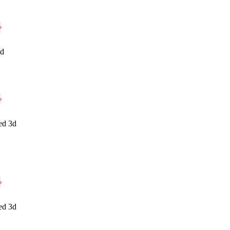
o
d
o
ed 3d
o
ed 3d