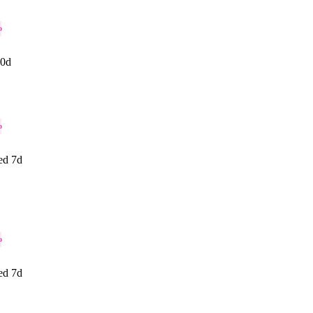
o
0d
o
ed 7d
o
ed 7d