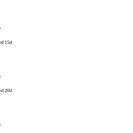
o
ed 15d
o
ed 20d
o