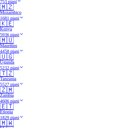
753 piani
🇲🇿
Mozambico
1681 piani
🇰🇪
Kenya
5936 piani
🇲🇺
Mauritius
4458 piani
🇺🇬
Uganda
5232 piani
🇹🇿
Tanzania
5527 piani
🇿🇲
Zambia
4606 piani
🇪🇹
Etiopia
1829 piani
🇲🇼