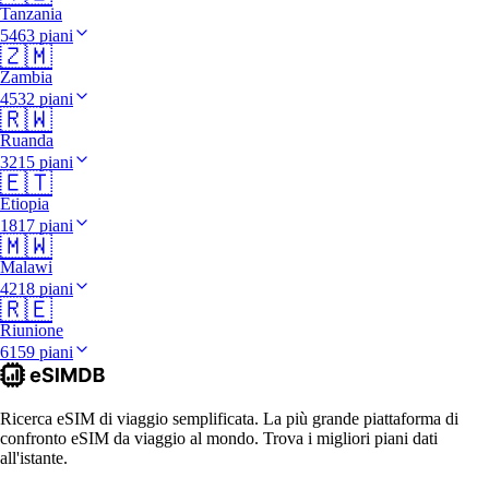
Tanzania
5463 piani
🇿🇲
Zambia
4532 piani
🇷🇼
Ruanda
3215 piani
🇪🇹
Etiopia
1817 piani
🇲🇼
Malawi
4218 piani
🇷🇪
Riunione
6159 piani
Ricerca eSIM di viaggio semplificata. La più grande piattaforma di
confronto eSIM da viaggio al mondo. Trova i migliori piani dati
all'istante.