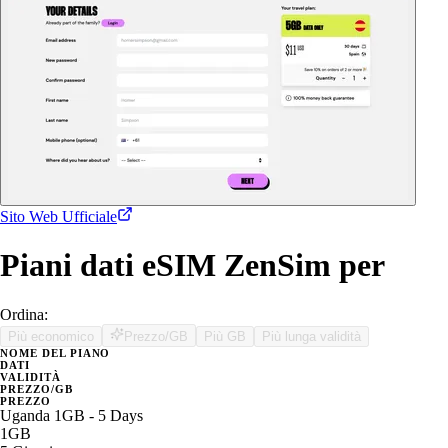
Sito Web Ufficiale
Piani dati eSIM ZenSim per
Ordina:
Più economico
Prezzo/GB
Più GB
Più lunga validità
NOME DEL PIANO
DATI
VALIDITÀ
PREZZO/GB
PREZZO
Uganda 1GB - 5 Days
1GB