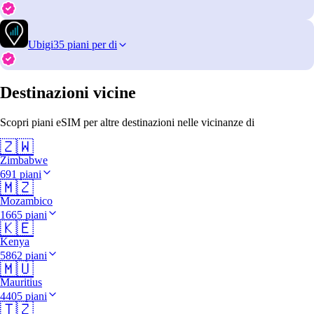
Ubigi
35 piani per di
Destinazioni vicine
Scopri piani eSIM per altre destinazioni nelle vicinanze di
🇿🇼
Zimbabwe
691 piani
🇲🇿
Mozambico
1665 piani
🇰🇪
Kenya
5862 piani
🇲🇺
Mauritius
4405 piani
🇹🇿