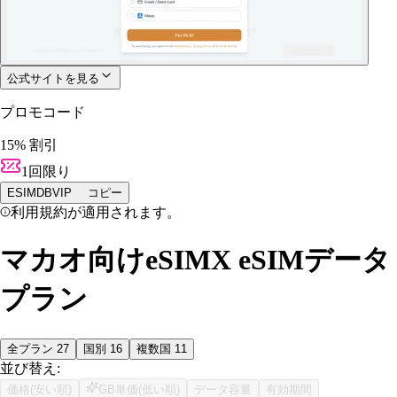
公式サイトを見る
プロモコード
15% 割引
1回限り
ESIMDBVIP
コピー
利用規約が適用されます。
マカオ向けeSIMX eSIMデータ
プラン
全プラン
27
国別
16
複数国
11
並び替え:
価格(安い順)
GB単価(低い順)
データ容量
有効期間