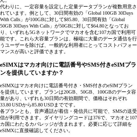
ん。
代わりに、一定容量を設定した定量データプランが複数用意さ
れています。例として、30日間有効の「Global 100GB 30Days
With Calls」が100GBに対して$85.80、30日間有効「Global
50GB 30Days With Calls」が50GBに対して$64.80となってお
り、いずれも5Gネットワークでマカオを含む107カ国で利用可
能です。これら大容量プランは、極端に大量のデータ通信を行
うユーザーを除けば、一般的な利用者にとってコストパフォー
マンスが高いと評価できます。
eSIMXはマカオ向けに電話番号やSMS付きeSIMプラ
ンを提供していますか？
eSIMXはマカオ向けに電話番号付き・SMS付きのeSIMプラン
を提供しています。プランは20GB、50GB、100GBのデータ容
量があり、いずれも30日間の有効期間で、価格はそれぞれ
33.80 USDから85.80 USDまでです。
各プランとも、音声通話が着信・発信共に可能で、SMSの送受
信が利用できます。ダイヤリングコードは376で、マカオと107
カ国にわたるカバレッジが含まれます。必要に応じて詳細を
eSIMXに直接確認してください。