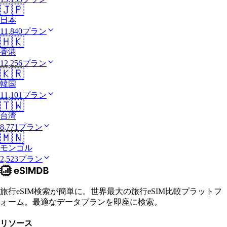
🇯🇵
日本
11,840プラン
🇭🇰
香港
12,256プラン
🇰🇷
韓国
11,101プラン
🇹🇼
台湾
8,771プラン
🇲🇳
モンゴル
2,523プラン
旅行eSIM検索が簡単に。世界最大の旅行eSIM比較プラットフ
ォーム。最適なデータプランを即座に検索。
リソース