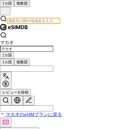
1カ国
複数国
マカオ
1カ国
1カ国
複数国
レビューを投稿
マカオのeSIMプランに戻る