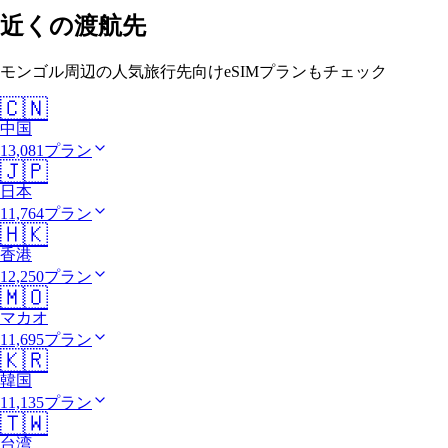
近くの渡航先
モンゴル周辺の人気旅行先向けeSIMプランもチェック
🇨🇳
中国
13,081プラン
🇯🇵
日本
11,764プラン
🇭🇰
香港
12,250プラン
🇲🇴
マカオ
11,695プラン
🇰🇷
韓国
11,135プラン
🇹🇼
台湾