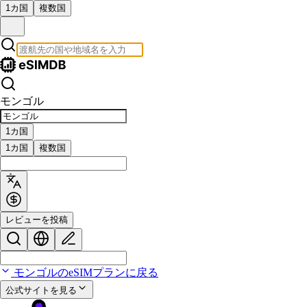
1カ国
複数国
モンゴル
1カ国
1カ国
複数国
レビューを投稿
モンゴルのeSIMプランに戻る
公式サイトを見る