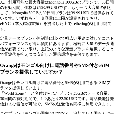
ん。利用可能な最大容量はMongolia 100GBのプランで、30日間
の有効期間、価格は約63.99 USDです。もう一つ大容量の例と
して、Mongolia 50GBの30日間プランは39.99 USDで提供されて
います。いずれもデータ容量に上限が設定されており、
eKYC（本人確認書類）を提出した上でTetheringが利用可能で
す。
定量データプランが無制限に比べて幅広い用途に対してコスト
パフォーマンスが高い傾向にあります。極端に大量のデータ通
信が必要でない限り、上記のような定量プランを選択すること
で電波代を抑えつつ安定した通信環境を確保できます。
Orangeはモンゴル向けに電話番号やSMS付きeSIM
プランを提供していますか？
Orangeはモンゴル向けに電話番号とSMSが利用できるeSIMプ
ランを提供しています。
「World‑Zone 4」と名付けられたプランは5GBのデータ容量、
30日間の有効期間で、1つあたり22.50 USDです。電話機能は発
信および着信が可能で、SMSの送受信も同様に利用できます。
このプランはモンゴル国内だけでなく、追加で12カ国もカバー