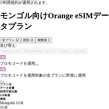
利用規約が適用されます。
モンゴル向けOrange eSIMデー
タプラン
全プラン
12
国別
11
複数国
1
並び替え:
価格(安い順)
GB単価(低い順)
データ容量
有効期間
プロモコードを適用
プロモコードを適用
対象の全プランに即座に適用
プラン名
データ容量
利用可能日数
GB単価
価格
Mongolia 1GB
1GB