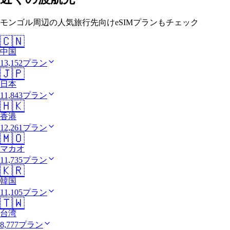
モンゴル周辺の人気旅行先向けeSIMプランもチェック
🇨🇳
中国
13,152プラン
🇯🇵
日本
11,843プラン
🇭🇰
香港
12,261プラン
🇲🇴
マカオ
11,735プラン
🇰🇷
韓国
11,105プラン
🇹🇼
台湾
8,777プラン