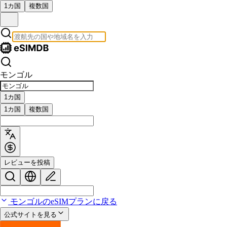
1カ国
複数国
モンゴル
1カ国
1カ国
複数国
レビューを投稿
モンゴルのeSIMプランに戻る
公式サイトを見る