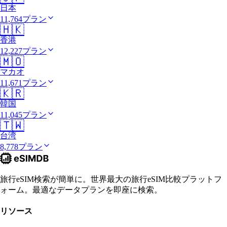
日本
11,764プラン
🇭🇰
香港
12,227プラン
🇲🇴
マカオ
11,671プラン
🇰🇷
韓国
11,045プラン
🇹🇼
台湾
8,778プラン
旅行eSIM検索が簡単に。世界最大の旅行eSIM比較プラットフ
ォーム。最適なデータプランを即座に検索。
リソース