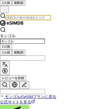
1カ国
複数国
モンゴル
1カ国
1カ国
複数国
レビューを投稿
モンゴルのeSIMプランに戻る
公式サイトを見る