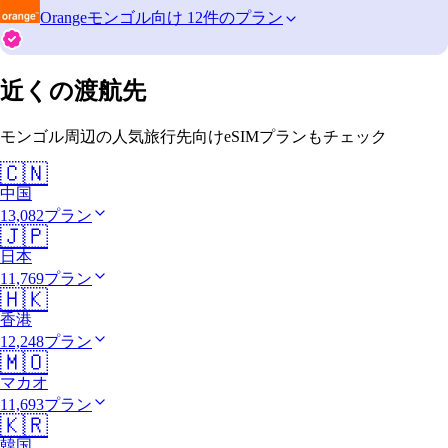
Orange
モンゴル向け 12件のプラン
近くの渡航先
モンゴル周辺の人気旅行先向けeSIMプランもチェック
🇨🇳
中国
13,082プラン
🇯🇵
日本
11,769プラン
🇭🇰
香港
12,248プラン
🇲🇴
マカオ
11,693プラン
🇰🇷
韓国