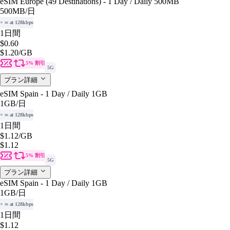
eSIM Europe (49 Destinations) - 1 Day / Daily 500MB
500MB
/日
+ ∞ at 128kbps
1日間
$0.60
$1.20
/GB
5% 割引
5G
プラン詳細
eSIM Spain - 1 Day / Daily 1GB
1GB
/日
+ ∞ at 128kbps
1日間
$1.12
/GB
$1.12
5% 割引
5G
プラン詳細
eSIM Spain - 1 Day / Daily 1GB
1GB
/日
+ ∞ at 128kbps
1日間
$1.12