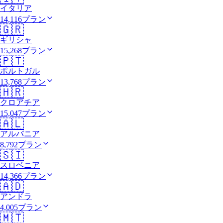
イタリア
14,116プラン
🇬🇷
ギリシャ
15,268プラン
🇵🇹
ポルトガル
13,768プラン
🇭🇷
クロアチア
15,047プラン
🇦🇱
アルバニア
8,792プラン
🇸🇮
スロベニア
14,366プラン
🇦🇩
アンドラ
4,005プラン
🇲🇹