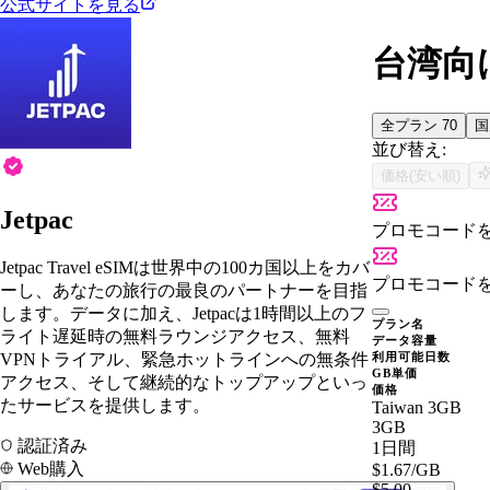
公式サイトを見る
台湾向け
全プラン
70
並び替え:
価格(安い順)
Jetpac
プロモコード
Jetpac Travel eSIMは世界中の100カ国以上をカバ
プロモコード
ーし、あなたの旅行の最良のパートナーを目指
します。データに加え、Jetpacは1時間以上のフ
プラン名
ライト遅延時の無料ラウンジアクセス、無料
データ容量
VPNトライアル、緊急ホットラインへの無条件
利用可能日数
GB単価
アクセス、そして継続的なトップアップといっ
価格
たサービスを提供します。
Taiwan 3GB
3GB
認証済み
1日間
Web購入
$1.67
/GB
$5.00