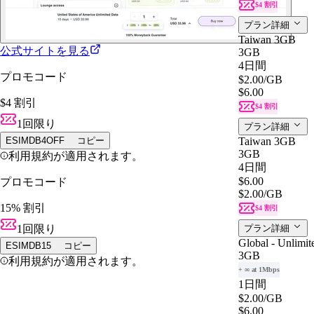
$4 割引
プラン詳細
Taiwan 3GB
公式サイトを見る
3GB
4日間
プロモコード
$2.00
/GB
$6.00
$4 割引
$4 割引
1回限り
プラン詳細
ESIMDB4OFF
コピー
Taiwan 3GB
3GB
利用規約が適用されます。
4日間
$6.00
プロモコード
$2.00
/GB
15% 割引
$4 割引
1回限り
プラン詳細
Global - Unlimit
ESIMDB15
コピー
3GB
利用規約が適用されます。
+ ∞ at 1Mbps
1日間
$2.00
/GB
$6.00