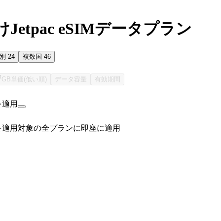
Jetpac eSIMデータプラン
国別
24
複数国
46
GB単価(低い順)
データ容量
有効期間
を適用
を適用
対象の全プランに即座に適用