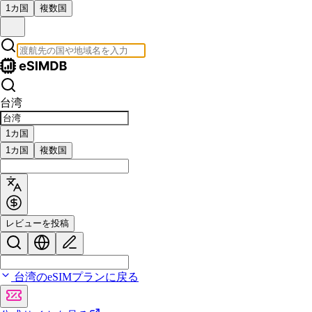
1カ国
複数国
台湾
1カ国
1カ国
複数国
レビューを投稿
台湾のeSIMプランに戻る