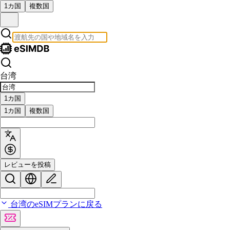
1カ国
複数国
台湾
1カ国
1カ国
複数国
レビューを投稿
台湾のeSIMプランに戻る