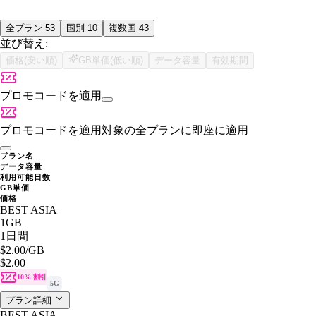
全プラン
53
国別
10
複数国
43
並び替え:
価格(安い順)
GB単価(低い順)
データ容量
有効期間
プロモコードを適用
プロモコードを適用
対象の全プランに即座に適用
プラン名
データ容量
利用可能日数
GB単価
価格
BEST ASIA
1GB
1日間
$2.00
/GB
$2.00
10% 割引
5G
プラン詳細
BEST ASIA