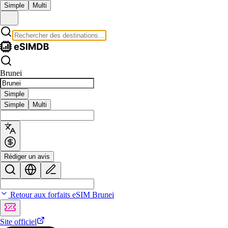
Simple
Multi
Brunei
Simple
Simple
Multi
Rédiger un avis
Retour aux forfaits eSIM Brunei
Site officiel