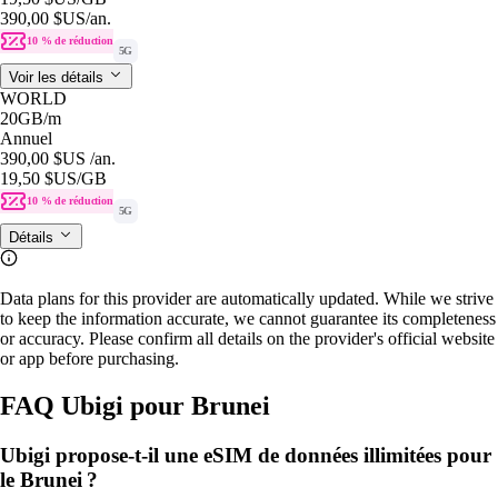
390,00 $US
/an.
10 % de réduction
5G
Voir les détails
WORLD
20GB
/m
Annuel
390,00 $US
/an.
19,50 $US
/GB
10 % de réduction
5G
Détails
Data plans for this provider are automatically updated. While we strive
to keep the information accurate, we cannot guarantee its completeness
or accuracy. Please confirm all details on the provider's official website
or app before purchasing.
FAQ Ubigi pour Brunei
Ubigi propose-t-il une eSIM de données illimitées pour
le Brunei ?