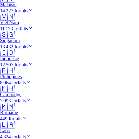
Malaisie
14 227 forfaits
🇻🇳
Viêt Nam
11 173 forfaits
🇸🇬
Singapour
13 432 forfaits
🇮🇩
Indonésie
12 507 forfaits
🇵🇭
Philippines
8 964 forfaits
🇰🇭
Cambodge
7 093 forfaits
🇲🇲
Birmanie
449 forfaits
🇱🇦
Laos
4 324 forfaits