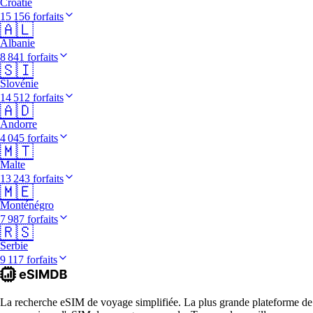
Croatie
15 156 forfaits
🇦🇱
Albanie
8 841 forfaits
🇸🇮
Slovénie
14 512 forfaits
🇦🇩
Andorre
4 045 forfaits
🇲🇹
Malte
13 243 forfaits
🇲🇪
Monténégro
7 987 forfaits
🇷🇸
Serbie
9 117 forfaits
La recherche eSIM de voyage simplifiée. La plus grande plateforme de