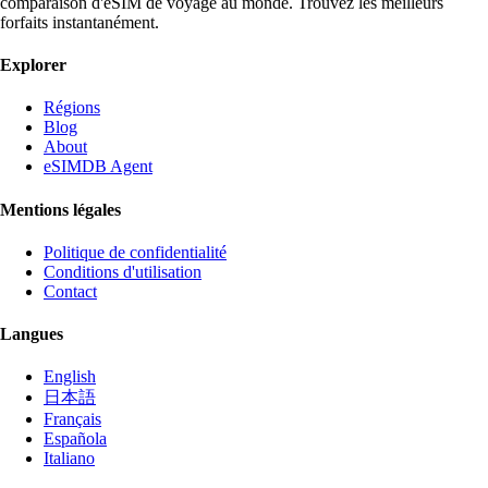
comparaison d'eSIM de voyage au monde. Trouvez les meilleurs
forfaits instantanément.
Explorer
Régions
Blog
About
eSIMDB Agent
Mentions légales
Politique de confidentialité
Conditions d'utilisation
Contact
Langues
English
日本語
Français
Española
Italiano