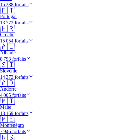
15 288 forfaits
🇵🇹
Portugal
13 772 forfaits
🇭🇷
Croatie
15 054 forfaits
🇦🇱
Albanie
8 793 forfaits
🇸🇮
Slovénie
14 373 forfaits
🇦🇩
Andorre
4 005 forfaits
🇲🇹
Malte
13 169 forfaits
🇲🇪
Monténégro
7 946 forfaits
🇷🇸