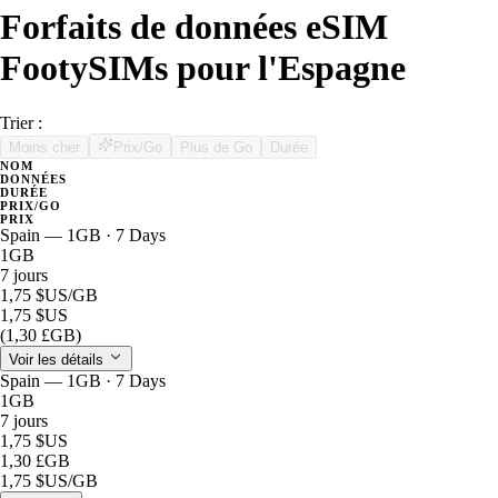
Forfaits de données eSIM
FootySIMs pour l'Espagne
Trier :
Moins cher
Prix/Go
Plus de Go
Durée
NOM
DONNÉES
DURÉE
PRIX/GO
PRIX
Spain — 1GB · 7 Days
1GB
7 jours
1,75 $US
/GB
1,75 $US
(1,30 £GB)
Voir les détails
Spain — 1GB · 7 Days
1GB
7 jours
1,75 $US
1,30 £GB
1,75 $US
/GB