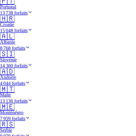
🇵🇹
Portugal
13 738 forfaits
🇭🇷
Croatie
15 048 forfaits
🇦🇱
Albanie
8 768 forfaits
🇸🇮
Slovénie
14 360 forfaits
🇦🇩
Andorre
4 044 forfaits
🇲🇹
Malte
13 136 forfaits
🇲🇪
Monténégro
7 959 forfaits
🇷🇸
Serbie