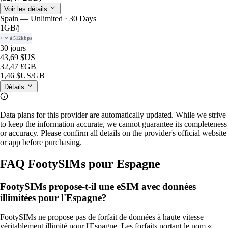
Voir les détails
Spain — Unlimited · 30 Days
1GB
/j
+ ∞ à 512kbps
30 jours
43,69 $US
32,47 £GB
1,46 $US
/GB
Détails
Data plans for this provider are automatically updated. While we strive
to keep the information accurate, we cannot guarantee its completeness
or accuracy. Please confirm all details on the provider's official website
or app before purchasing.
FAQ FootySIMs pour Espagne
FootySIMs propose-t-il une eSIM avec données
illimitées pour l'Espagne?
FootySIMs ne propose pas de forfait de données à haute vitesse
véritablement illimité pour l'Espagne. Les forfaits portant le nom «