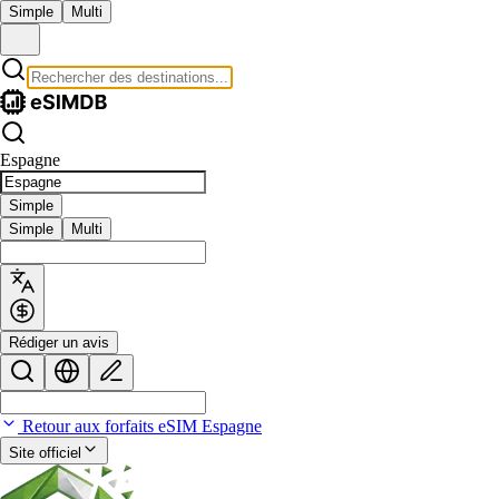
Simple
Multi
Espagne
Simple
Simple
Multi
Rédiger un avis
Retour aux forfaits eSIM Espagne
Site officiel