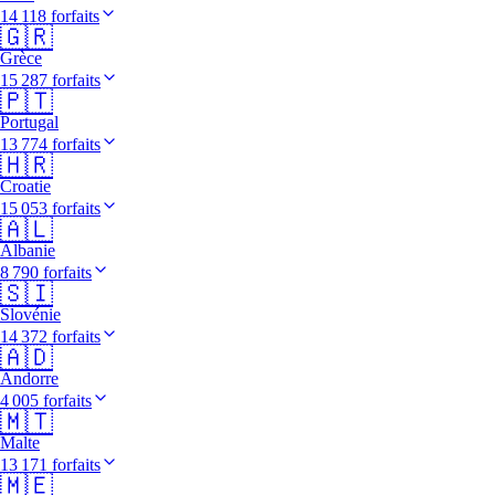
14 118 forfaits
🇬🇷
Grèce
15 287 forfaits
🇵🇹
Portugal
13 774 forfaits
🇭🇷
Croatie
15 053 forfaits
🇦🇱
Albanie
8 790 forfaits
🇸🇮
Slovénie
14 372 forfaits
🇦🇩
Andorre
4 005 forfaits
🇲🇹
Malte
13 171 forfaits
🇲🇪