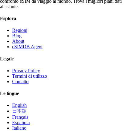
confronto eSIM da viaggio al mondo. Trova i migliori piani dati
all'istante.
Esplora
Regioni
Blog
About
eSIMDB Agent
Legale
Privacy Policy
Termini di utilizzo
Contatto
Le lingue
English
日本語
Français
Española
Italiano