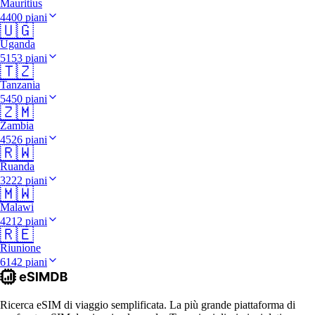
Mauritius
4400 piani
🇺🇬
Uganda
5153 piani
🇹🇿
Tanzania
5450 piani
🇿🇲
Zambia
4526 piani
🇷🇼
Ruanda
3222 piani
🇲🇼
Malawi
4212 piani
🇷🇪
Riunione
6142 piani
Ricerca eSIM di viaggio semplificata. La più grande piattaforma di