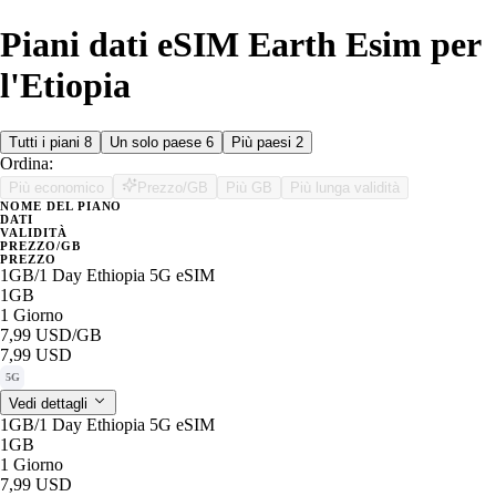
Piani dati eSIM Earth Esim per
l'Etiopia
Tutti i piani
8
Un solo paese
6
Più paesi
2
Ordina:
Più economico
Prezzo/GB
Più GB
Più lunga validità
NOME DEL PIANO
DATI
VALIDITÀ
PREZZO/GB
PREZZO
1GB/1 Day Ethiopia 5G eSIM
1GB
1 Giorno
7,99 USD
/GB
7,99 USD
5G
Vedi dettagli
1GB/1 Day Ethiopia 5G eSIM
1GB
1 Giorno
7,99 USD