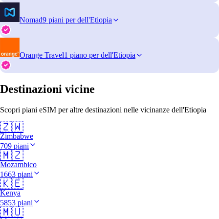
Nomad
9 piani per dell'Etiopia
Orange Travel
1 piano per dell'Etiopia
Destinazioni vicine
Scopri piani eSIM per altre destinazioni nelle vicinanze dell'Etiopia
🇿🇼
Zimbabwe
709 piani
🇲🇿
Mozambico
1663 piani
🇰🇪
Kenya
5853 piani
🇲🇺