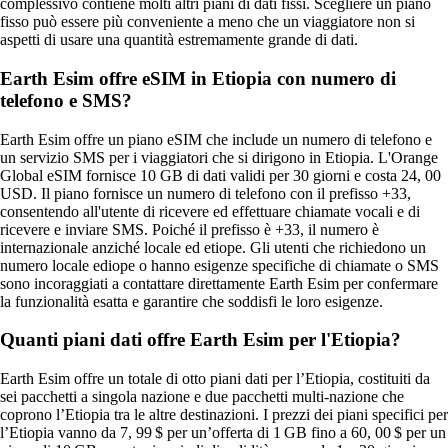
complessivo contiene molti altri piani di dati fissi. Scegliere un piano
fisso può essere più conveniente a meno che un viaggiatore non si
aspetti di usare una quantità estremamente grande di dati.
Earth Esim offre eSIM in Etiopia con numero di
telefono e SMS?
Earth Esim offre un piano eSIM che include un numero di telefono e
un servizio SMS per i viaggiatori che si dirigono in Etiopia. L'Orange
Global eSIM fornisce 10 GB di dati validi per 30 giorni e costa 24, 00
USD. Il piano fornisce un numero di telefono con il prefisso +33,
consentendo all'utente di ricevere ed effettuare chiamate vocali e di
ricevere e inviare SMS. Poiché il prefisso è +33, il numero è
internazionale anziché locale ed etiope. Gli utenti che richiedono un
numero locale ediope o hanno esigenze specifiche di chiamate o SMS
sono incoraggiati a contattare direttamente Earth Esim per confermare
la funzionalità esatta e garantire che soddisfi le loro esigenze.
Quanti piani dati offre Earth Esim per l'Etiopia?
Earth Esim offre un totale di otto piani dati per l’Etiopia, costituiti da
sei pacchetti a singola nazione e due pacchetti multi-nazione che
coprono l’Etiopia tra le altre destinazioni. I prezzi dei piani specifici per
l’Etiopia vanno da 7, 99 $ per un’offerta di 1 GB fino a 60, 00 $ per un