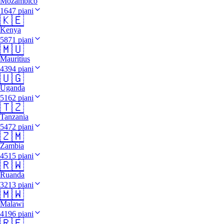
Mozambico
1647 piani
🇰🇪
Kenya
5871 piani
🇲🇺
Mauritius
4394 piani
🇺🇬
Uganda
5162 piani
🇹🇿
Tanzania
5472 piani
🇿🇲
Zambia
4515 piani
🇷🇼
Ruanda
3213 piani
🇲🇼
Malawi
4196 piani
🇷🇪