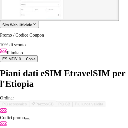
Sito Web Ufficiale
Promo / Codice Coupon
10% di sconto
Illimitato
ESIMDB10
Copia
Piani dati eSIM EtravelSIM per
l'Etiopia
Ordina:
Più economico
Prezzo/GB
Più GB
Più lunga validità
Codici promo