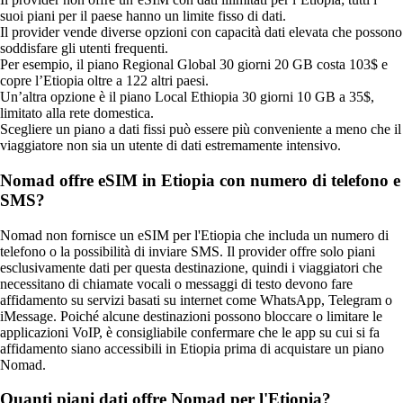
suoi piani per il paese hanno un limite fisso di dati.
Il provider vende diverse opzioni con capacità dati elevata che possono
soddisfare gli utenti frequenti.
Per esempio, il piano Regional Global 30 giorni 20 GB costa 103$ e
copre l’Etiopia oltre a 122 altri paesi.
Un’altra opzione è il piano Local Ethiopia 30 giorni 10 GB a 35$,
limitato alla rete domestica.
Scegliere un piano a dati fissi può essere più conveniente a meno che il
viaggiatore non sia un utente di dati estremamente intensivo.
Nomad offre eSIM in Etiopia con numero di telefono e
SMS?
Nomad non fornisce un eSIM per l'Etiopia che includa un numero di
telefono o la possibilità di inviare SMS. Il provider offre solo piani
esclusivamente dati per questa destinazione, quindi i viaggiatori che
necessitano di chiamate vocali o messaggi di testo devono fare
affidamento su servizi basati su internet come WhatsApp, Telegram o
iMessage. Poiché alcune destinazioni possono bloccare o limitare le
applicazioni VoIP, è consigliabile confermare che le app su cui si fa
affidamento siano accessibili in Etiopia prima di acquistare un piano
Nomad.
Quanti piani dati offre Nomad per l'Etiopia?