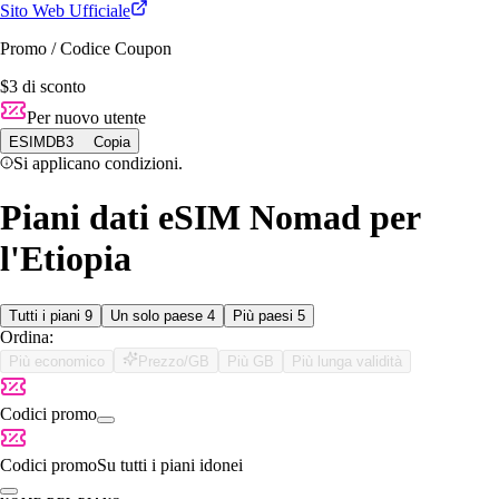
Sito Web Ufficiale
Promo / Codice Coupon
$3 di sconto
Per nuovo utente
ESIMDB3
Copia
Si applicano condizioni.
Piani dati eSIM Nomad per
l'Etiopia
Tutti i piani
9
Un solo paese
4
Più paesi
5
Ordina:
Più economico
Prezzo/GB
Più GB
Più lunga validità
Codici promo
Codici promo
Su tutti i piani idonei