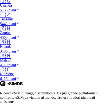
🇺🇬
Uganda
5133 piani
🇹🇿
Tanzania
5443 piani
🇿🇲
Zambia
4500 piani
🇷🇼
Ruanda
3106 piani
🇲🇼
Malawi
4179 piani
🇷🇪
Riunione
6128 piani
Ricerca eSIM di viaggio semplificata. La più grande piattaforma di
confronto eSIM da viaggio al mondo. Trova i migliori piani dati
all'istante.