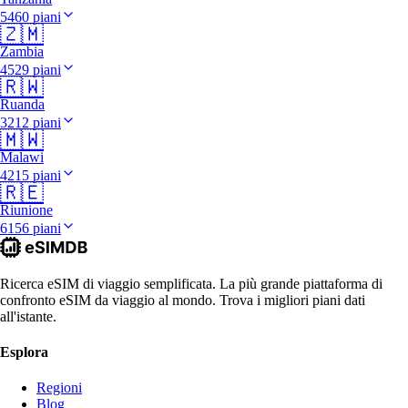
5460 piani
🇿🇲
Zambia
4529 piani
🇷🇼
Ruanda
3212 piani
🇲🇼
Malawi
4215 piani
🇷🇪
Riunione
6156 piani
Ricerca eSIM di viaggio semplificata. La più grande piattaforma di
confronto eSIM da viaggio al mondo. Trova i migliori piani dati
all'istante.
Esplora
Regioni
Blog