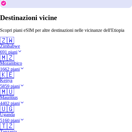
Destinazioni vicine
Scopri piani eSIM per altre destinazioni nelle vicinanze dell'Etiopia
🇿🇼
Zimbabwe
691 piani
🇲🇿
Mozambico
1662 piani
🇰🇪
Kenya
5859 piani
🇲🇺
Mauritius
4402 piani
🇺🇬
Uganda
5160 piani
🇹🇿
Tanzania