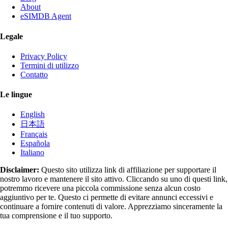
About
eSIMDB Agent
Legale
Privacy Policy
Termini di utilizzo
Contatto
Le lingue
English
日本語
Français
Española
Italiano
Disclaimer:
Questo sito utilizza link di affiliazione per supportare il
nostro lavoro e mantenere il sito attivo. Cliccando su uno di questi link,
potremmo ricevere una piccola commissione senza alcun costo
aggiuntivo per te. Questo ci permette di evitare annunci eccessivi e
continuare a fornire contenuti di valore. Apprezziamo sinceramente la
tua comprensione e il tuo supporto.