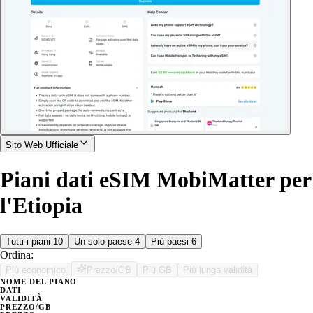
Sito Web Ufficiale
Piani dati eSIM MobiMatter per
l'Etiopia
Tutti i piani
10
Un solo paese
4
Più paesi
6
Ordina:
Più economico
Prezzo/GB
Più GB
Più lunga validità
NOME DEL PIANO
DATI
VALIDITÀ
PREZZO/GB