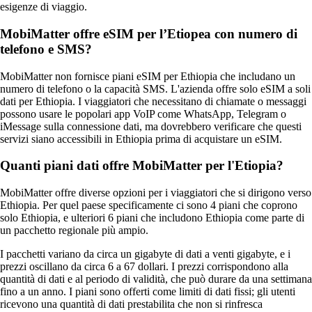
esigenze di viaggio.
MobiMatter offre eSIM per l’Etiopea con numero di
telefono e SMS?
MobiMatter non fornisce piani eSIM per Ethiopia che includano un
numero di telefono o la capacità SMS. L'azienda offre solo eSIM a soli
dati per Ethiopia. I viaggiatori che necessitano di chiamate o messaggi
possono usare le popolari app VoIP come WhatsApp, Telegram o
iMessage sulla connessione dati, ma dovrebbero verificare che questi
servizi siano accessibili in Ethiopia prima di acquistare un eSIM.
Quanti piani dati offre MobiMatter per l'Etiopia?
MobiMatter offre diverse opzioni per i viaggiatori che si dirigono verso
Ethiopia. Per quel paese specificamente ci sono 4 piani che coprono
solo Ethiopia, e ulteriori 6 piani che includono Ethiopia come parte di
un pacchetto regionale più ampio.
I pacchetti variano da circa un gigabyte di dati a venti gigabyte, e i
prezzi oscillano da circa 6 a 67 dollari. I prezzi corrispondono alla
quantità di dati e al periodo di validità, che può durare da una settimana
fino a un anno. I piani sono offerti come limiti di dati fissi; gli utenti
ricevono una quantità di dati prestabilita che non si rinfresca