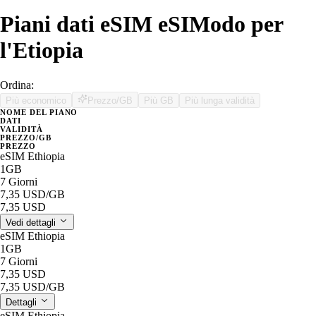
Piani dati eSIM eSIModo per
l'Etiopia
Ordina:
Più economico
Prezzo/GB
Più GB
Più lunga validità
NOME DEL PIANO
DATI
VALIDITÀ
PREZZO/GB
PREZZO
eSIM Ethiopia
1GB
7 Giorni
7,35 USD
/GB
7,35 USD
Vedi dettagli
eSIM Ethiopia
1GB
7 Giorni
7,35 USD
7,35 USD
/GB
Dettagli
eSIM Ethiopia