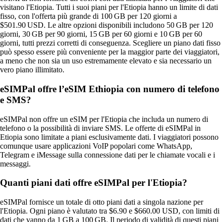
visitano l'Etiopia. Tutti i suoi piani per l'Etiopia hanno un limite di dati
fisso, con l'offerta più grande di 100 GB per 120 giorni a
$501.90 USD. Le altre opzioni disponibili includono 50 GB per 120
giorni, 30 GB per 90 giorni, 15 GB per 60 giorni e 10 GB per 60
giorni, tutti prezzi corretti di conseguenza. Scegliere un piano dati fisso
può spesso essere più conveniente per la maggior parte dei viaggiatori,
a meno che non sia un uso estremamente elevato e sia necessario un
vero piano illimitato.
eSIMPal offre l’eSIM Ethiopia con numero di telefono
e SMS?
eSIMPal non offre un eSIM per l'Etiopia che includa un numero di
telefono o la possibilità di inviare SMS. Le offerte di eSIMPal in
Etiopia sono limitate a piani esclusivamente dati. I viaggiatori possono
comunque usare applicazioni VoIP popolari come WhatsApp,
Telegram e iMessage sulla connessione dati per le chiamate vocali e i
messaggi.
Quanti piani dati offre eSIMPal per l'Etiopia?
eSIMPal fornisce un totale di otto piani dati a singola nazione per
l'Etiopia. Ogni piano è valutato tra $6.90 e $660.00 USD, con limiti di
dati che vanno da 1 GB a 100 GB. Il periodo di validità di questi piani