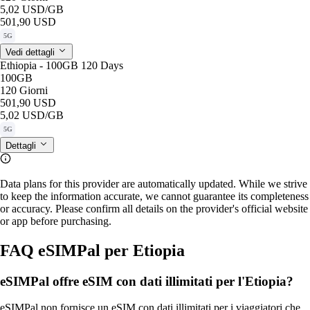
5,02 USD
/GB
501,90 USD
5G
Vedi dettagli
Ethiopia - 100GB 120 Days
100GB
120 Giorni
501,90 USD
5,02 USD
/GB
5G
Dettagli
Data plans for this provider are automatically updated. While we strive
to keep the information accurate, we cannot guarantee its completeness
or accuracy. Please confirm all details on the provider's official website
or app before purchasing.
FAQ eSIMPal per Etiopia
eSIMPal offre eSIM con dati illimitati per l'Etiopia?
eSIMPal non fornisce un eSIM con dati illimitati per i viaggiatori che