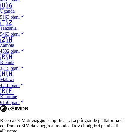
🇺🇬
Uganda
5163 piani
🇹🇿
Tanzania
5463 piani
🇿🇲
Zambia
4532 piani
🇷🇼
Ruanda
3215 piani
🇲🇼
Malawi
4218 piani
🇷🇪
Riunione
6159 piani
Ricerca eSIM di viaggio semplificata. La più grande piattaforma di
confronto eSIM da viaggio al mondo. Trova i migliori piani dati
all'istante.