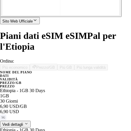
Sito Web Ufficiale
Piani dati eSIM eSIMPal per
l'Etiopia
Ordina:
Più economico
Prezzo/GB
Più GB
Più lunga validità
NOME DEL PIANO
DATI
VALIDITÀ
PREZZO/GB
PREZZO
Ethiopia - 1GB 30 Days
1GB
30 Giorni
6,90 USD
/GB
6,90 USD
5G
Vedi dettagli
Ethiopia - 1GB 30 Days