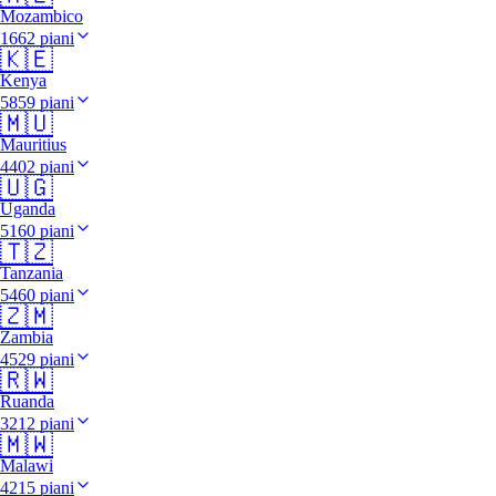
Mozambico
1662 piani
🇰🇪
Kenya
5859 piani
🇲🇺
Mauritius
4402 piani
🇺🇬
Uganda
5160 piani
🇹🇿
Tanzania
5460 piani
🇿🇲
Zambia
4529 piani
🇷🇼
Ruanda
3212 piani
🇲🇼
Malawi
4215 piani