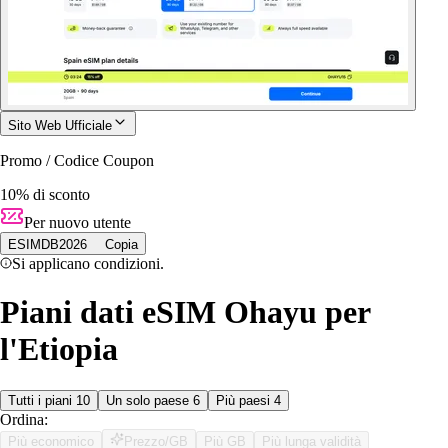
Sito Web Ufficiale
Promo / Codice Coupon
10% di sconto
Per nuovo utente
ESIMDB2026
Copia
Si applicano condizioni.
Piani dati eSIM Ohayu per
l'Etiopia
Tutti i piani
10
Un solo paese
6
Più paesi
4
Ordina:
Più economico
Prezzo/GB
Più GB
Più lunga validità