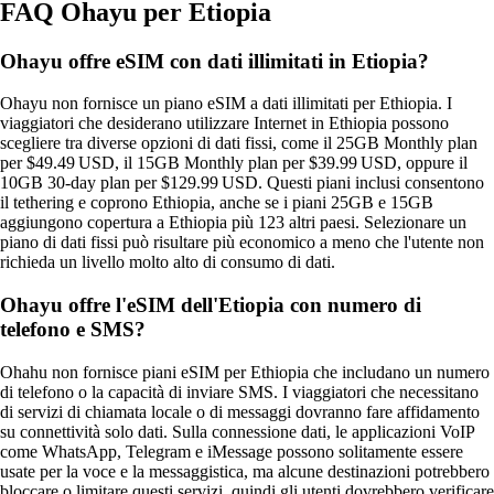
FAQ Ohayu per Etiopia
Ohayu offre eSIM con dati illimitati in Etiopia?
Ohayu non fornisce un piano eSIM a dati illimitati per Ethiopia. I
viaggiatori che desiderano utilizzare Internet in Ethiopia possono
scegliere tra diverse opzioni di dati fissi, come il 25GB Monthly plan
per $49.49 USD, il 15GB Monthly plan per $39.99 USD, oppure il
10GB 30‑day plan per $129.99 USD. Questi piani inclusi consentono
il tethering e coprono Ethiopia, anche se i piani 25GB e 15GB
aggiungono copertura a Ethiopia più 123 altri paesi. Selezionare un
piano di dati fissi può risultare più economico a meno che l'utente non
richieda un livello molto alto di consumo di dati.
Ohayu offre l'eSIM dell'Etiopia con numero di
telefono e SMS?
Ohahu non fornisce piani eSIM per Ethiopia che includano un numero
di telefono o la capacità di inviare SMS. I viaggiatori che necessitano
di servizi di chiamata locale o di messaggi dovranno fare affidamento
su connettività solo dati. Sulla connessione dati, le applicazioni VoIP
come WhatsApp, Telegram e iMessage possono solitamente essere
usate per la voce e la messaggistica, ma alcune destinazioni potrebbero
bloccare o limitare questi servizi, quindi gli utenti dovrebbero verificare