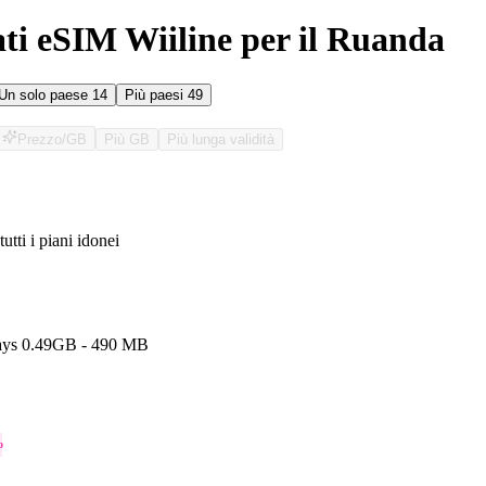
ati eSIM Wiiline per il Ruanda
Un solo paese
14
Più paesi
49
Prezzo/GB
Più GB
Più lunga validità
tutti i piani idonei
O
ays 0.49GB - 490 MB
o