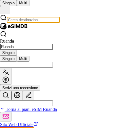
Singolo
Multi
Ruanda
Singolo
Singolo
Multi
Scrivi una recensione
Torna ai piani eSIM Ruanda
Sito Web Ufficiale