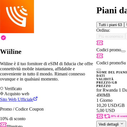
Piani d
Tutti i piani
63
Ordina:
Più economico
Codici promo
Wiiline
Codici promo
Su 
Wiiline è il tuo fornitore di eSIM di fiducia che offre
connettività mobile istantanea, affidabile e
NOME DEL PIAN
conveniente in tutto il mondo. Rimani connesso
DATI
ovunque e in qualsiasi momento.
VALIDITÀ
PREZZO/GB
PREZZO
Verificato
for Rwanda 1 D
Acquisto web
490MB
Sito Web Ufficiale
1 Giorno
10,20 USD
/GB
Promo / Codice Coupon
5,00 USD
10% di scont
10% di sconto
Vedi dettagli
Illimitato