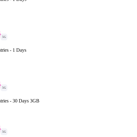
o
5G
ries - 1 Days
o
5G
tries - 30 Days 3GB
o
5G