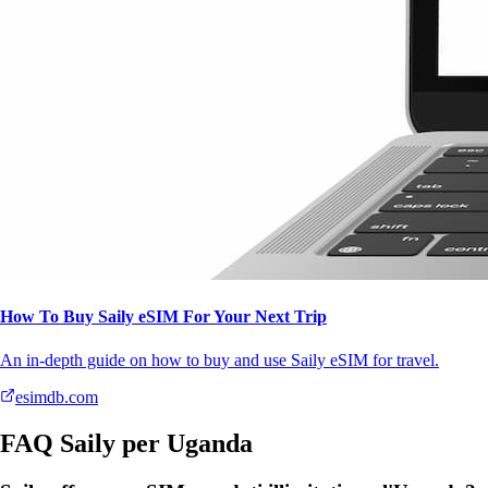
How To Buy Saily eSIM For Your Next Trip
An in-depth guide on how to buy and use Saily eSIM for travel.
esimdb.com
FAQ Saily per Uganda