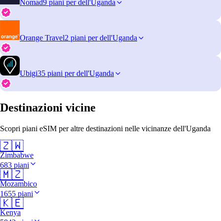
Nomad
9 piani per dell'Uganda
Orange Travel
2 piani per dell'Uganda
Ubigi
35 piani per dell'Uganda
Destinazioni vicine
Scopri piani eSIM per altre destinazioni nelle vicinanze dell'Uganda
🇿🇼
Zimbabwe
683 piani
🇲🇿
Mozambico
1655 piani
🇰🇪
Kenya