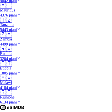
5842 piani
🇲🇺
Mauritius
4376 piani
🇹🇿
Tanzania
5443 piani
🇿🇲
Zambia
4499 piani
🇷🇼
Ruanda
3204 piani
🇪🇹
Etiopia
1805 piani
🇲🇼
Malawi
4184 piani
🇷🇪
Riunione
6134 piani