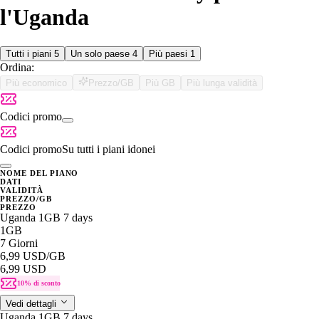
l'Uganda
Tutti i piani
5
Un solo paese
4
Più paesi
1
Ordina:
Più economico
Prezzo/GB
Più GB
Più lunga validità
Codici promo
Codici promo
Su tutti i piani idonei
NOME DEL PIANO
DATI
VALIDITÀ
PREZZO/GB
PREZZO
Uganda 1GB 7 days
1GB
7 Giorni
6,99 USD
/GB
6,99 USD
10% di sconto
Vedi dettagli
Uganda 1GB 7 days