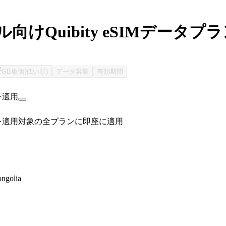
向けQuibity eSIMデータプ
GB単価(低い順)
データ容量
有効期間
を適用
を適用
対象の全プランに即座に適用
ngolia