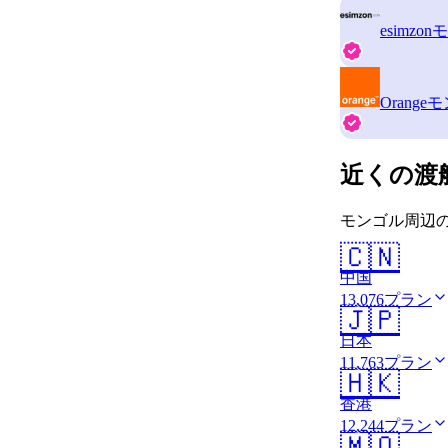
esimzon
モ
Orange
モ
近くの渡
モンゴル周辺の
🇨🇳
中国
13,076プラン
🇯🇵
日本
11,763プラン
🇭🇰
香港
12,244プラン
🇲🇴