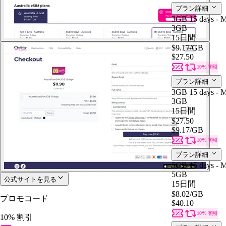
プラン詳細
3GB 15 days - M
3GB
15日間
$9.17
/GB
$27.50
10% 割引
プラン詳細
3GB 15 days - M
3GB
15日間
$27.50
$9.17
/GB
10% 割引
プラン詳細
5GB 15 days - M
5GB
公式サイトを見る
15日間
$8.02
/GB
プロモコード
$40.10
10% 割引
10% 割引