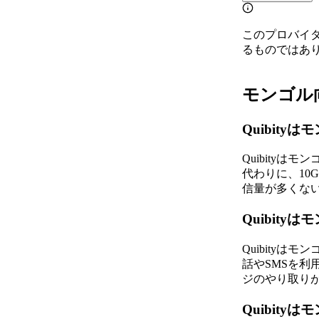
このプロバイ
るものではあ
モンゴル向け
Quibit
Quibityは
代わりに、10G
信量が多くな
Quibit
Quibity
話やSMSを利用
ジのやり取り
Quibit