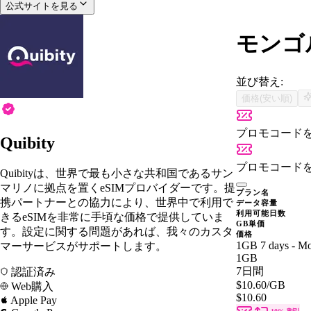
公式サイトを見る
モンゴル
並び替え:
価格(安い順)
プロモコード
Quibity
プロモコード
Quibityは、世界で最も小さな共和国であるサン
マリノに拠点を置くeSIMプロバイダーです。提
プラン名
携パートナーとの協力により、世界中で利用で
データ容量
利用可能日数
きるeSIMを非常に手頃な価格で提供していま
GB単価
す。設定に関する問題があれば、我々のカスタ
価格
1GB 7 days - Mo
マーサービスがサポートします。
1GB
7日間
認証済み
$10.60
/GB
Web購入
$10.60
Apple Pay