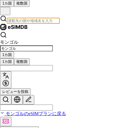
1カ国
複数国
モンゴル
1カ国
1カ国
複数国
レビューを投稿
モンゴルのeSIMプランに戻る