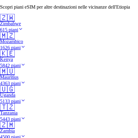
Scopri piani eSIM per altre destinazioni nelle vicinanze dell'Etiopia
🇿🇼
Zimbabwe
615 piani
🇲🇿
Mozambico
1626 piani
🇰🇪
Kenya
5842 piani
🇲🇺
Mauritius
4363 piani
🇺🇬
Uganda
5133 piani
🇹🇿
Tanzania
5443 piani
🇿🇲
Zambia
4500 piani