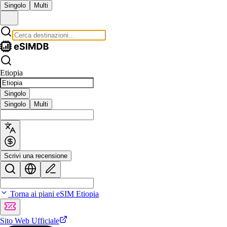
Singolo
Multi
Etiopia
Singolo
Singolo
Multi
Scrivi una recensione
Torna ai piani eSIM Etiopia
Sito Web Ufficiale