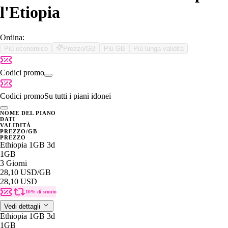
l'Etiopia
Ordina:
Più economico
Prezzo/GB
Più GB
Più lunga validità
Codici promo
Codici promo
Su tutti i piani idonei
NOME DEL PIANO
DATI
VALIDITÀ
PREZZO/GB
PREZZO
Ethiopia 1GB 3d
1GB
3 Giorni
28,10 USD
/GB
28,10 USD
10% di sconto
Vedi dettagli
Ethiopia 1GB 3d
1GB