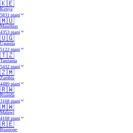
🇰🇪
Kenya
5831 piani
🇲🇺
Mauritius
4353 piani
🇺🇬
Uganda
5122 piani
🇹🇿
Tanzania
5432 piani
🇿🇲
Zambia
4489 piani
🇷🇼
Ruanda
3168 piani
🇲🇼
Malawi
4168 piani
🇷🇪
Riunione