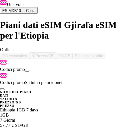
Una volta
ESIMDB10
Copia
Piani dati eSIM Gjirafa eSIM
per l'Etiopia
Ordina:
Più economico
Prezzo/GB
Più GB
Più lunga validità
Codici promo
Codici promo
Su tutti i piani idonei
NOME DEL PIANO
DATI
VALIDITÀ
PREZZO/GB
PREZZO
Ethiopia 1GB 7 days
1GB
7 Giorni
57,77 USD
/GB