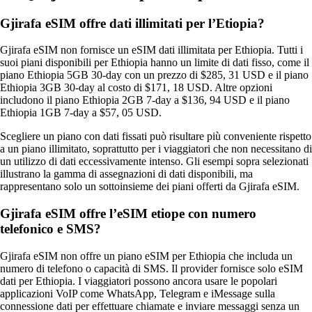
Gjirafa eSIM offre dati illimitati per l’Etiopia?
Gjirafa eSIM non fornisce un eSIM dati illimitata per Ethiopia. Tutti i
suoi piani disponibili per Ethiopia hanno un limite di dati fisso, come il
piano Ethiopia 5GB 30‑day con un prezzo di $285, 31 USD e il piano
Ethiopia 3GB 30‑day al costo di $171, 18 USD. Altre opzioni
includono il piano Ethiopia 2GB 7‑day a $136, 94 USD e il piano
Ethiopia 1GB 7‑day a $57, 05 USD.
Scegliere un piano con dati fissati può risultare più conveniente rispetto
a un piano illimitato, soprattutto per i viaggiatori che non necessitano di
un utilizzo di dati eccessivamente intenso. Gli esempi sopra selezionati
illustrano la gamma di assegnazioni di dati disponibili, ma
rappresentano solo un sottoinsieme dei piani offerti da Gjirafa eSIM.
Gjirafa eSIM offre l’eSIM etiope con numero
telefonico e SMS?
Gjirafa eSIM non offre un piano eSIM per Ethiopia che includa un
numero di telefono o capacità di SMS. Il provider fornisce solo eSIM
dati per Ethiopia. I viaggiatori possono ancora usare le popolari
applicazioni VoIP come WhatsApp, Telegram e iMessage sulla
connessione dati per effettuare chiamate e inviare messaggi senza un