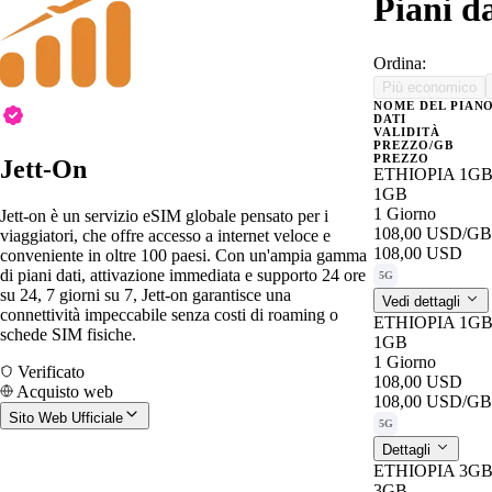
Piani d
Ordina:
Più economico
NOME DEL PIAN
DATI
VALIDITÀ
PREZZO/GB
PREZZO
Jett-On
ETHIOPIA 1GB
1GB
1 Giorno
Jett-on è un servizio eSIM globale pensato per i
108,00 USD
/GB
viaggiatori, che offre accesso a internet veloce e
108,00 USD
conveniente in oltre 100 paesi. Con un'ampia gamma
di piani dati, attivazione immediata e supporto 24 ore
5G
su 24, 7 giorni su 7, Jett-on garantisce una
Vedi dettagli
connettività impeccabile senza costi di roaming o
ETHIOPIA 1GB
schede SIM fisiche.
1GB
1 Giorno
Verificato
108,00 USD
Acquisto web
108,00 USD
/GB
Sito Web Ufficiale
5G
Dettagli
ETHIOPIA 3G
3GB