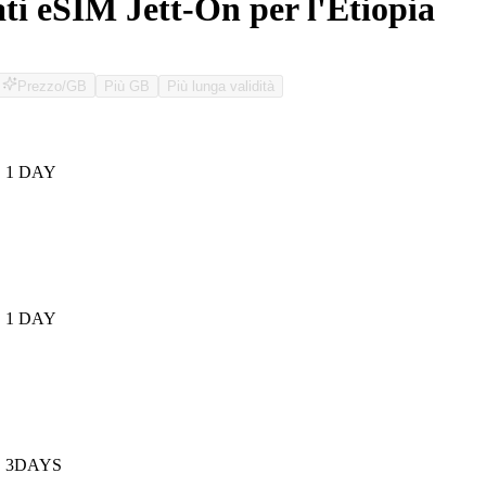
ati eSIM Jett-On per l'Etiopia
Prezzo/GB
Più GB
Più lunga validità
O
 1 DAY
 1 DAY
B 3DAYS