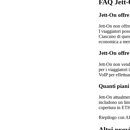
FAQ Jett-
Jett-On offre
Jett‑On non offre
I viaggiatori pos
Ciascuno di quest
economica a meno 
Jett-On offr
Jett‑On non vend
per i viaggiator
VoIP per effettua
Quanti piani 
Jett-On attualme
includono un limi
copertura in ETH
Riepilogo con AI
Altri prov