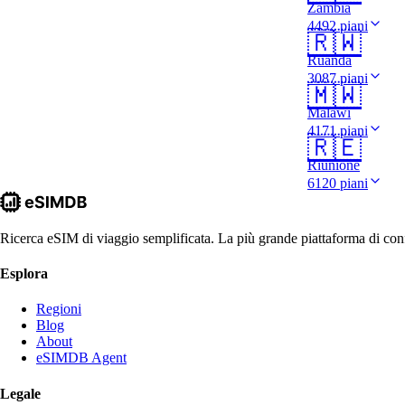
Zambia
4492 piani
🇷🇼
Ruanda
3087 piani
🇲🇼
Malawi
4171 piani
🇷🇪
Riunione
6120 piani
Ricerca eSIM di viaggio semplificata. La più grande piattaforma di conf
Esplora
Regioni
Blog
About
eSIMDB Agent
Legale