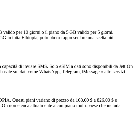
GB valido per 10 giorni o il piano da 5 GB valido per 5 giorni.
e 5G in tutta Ethiopia; potrebbero rappresentare una scelta più
apacità di inviare SMS. Solo eSIM a dati sono disponibili da Jett‑On
basate sui dati come WhatsApp, Telegram, iMessage o altri servizi
IOPIA. Questi piani variano di prezzo da 108,00 $ a 826,00 $ e
ett-On non elenca attualmente alcun piano multi-paese che includa