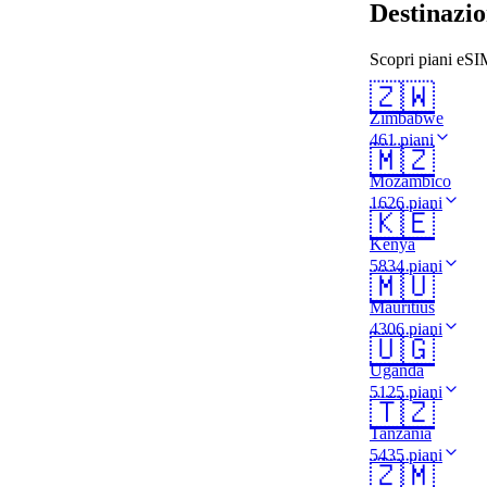
Destinazio
Scopri piani eSIM
🇿🇼
Zimbabwe
461 piani
🇲🇿
Mozambico
1626 piani
🇰🇪
Kenya
5834 piani
🇲🇺
Mauritius
4306 piani
🇺🇬
Uganda
5125 piani
🇹🇿
Tanzania
5435 piani
🇿🇲