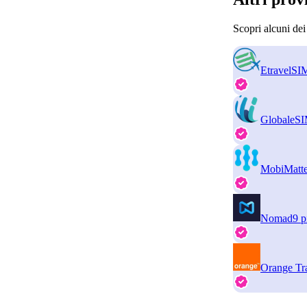
Scopri alcuni dei
EtravelSI
GlobaleS
MobiMatte
Nomad
9 p
Orange Tr