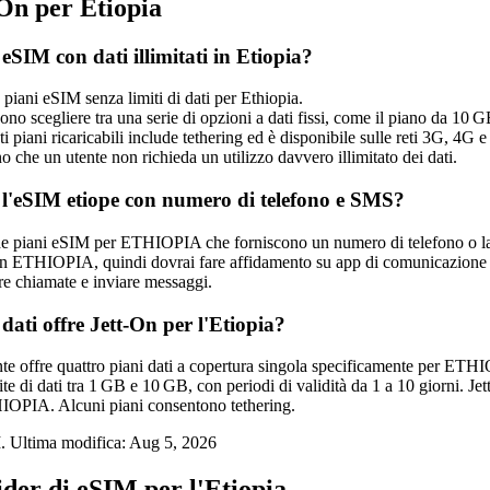
On per Etiopia
 eSIM con dati illimitati in Etiopia?
 piani eSIM senza limiti di dati per Ethiopia.
sono scegliere tra una serie di opzioni a dati fissi, come il piano da 10 
i piani ricaricabili include tethering ed è disponibile sulle reti 3G, 4G 
che un utente non richieda un utilizzo davvero illimitato dei dati.
e l'eSIM etiope con numero di telefono e SMS?
e piani eSIM per ETHIOPIA che forniscono un numero di telefono o la c
i in ETHIOPIA, quindi dovrai fare affidamento su app di comunicazione 
re chiamate e inviare messaggi.
dati offre Jett-On per l'Etiopia?
nte offre quattro piani dati a copertura singola specificamente per ETH
te di dati tra 1 GB e 10 GB, con periodi di validità da 1 a 10 giorni. J
IOPIA. Alcuni piani consentono tethering.
. Ultima modifica:
Aug 5, 2026
ider di eSIM per l'Etiopia