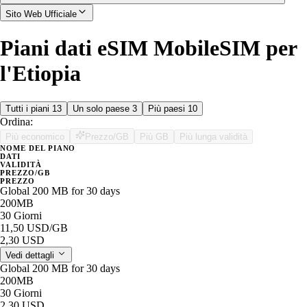
Sito Web Ufficiale
Piani dati eSIM MobileSIM per
l'Etiopia
Tutti i piani
13
Un solo paese
3
Più paesi
10
Ordina:
Più economico
Prezzo/GB
Più GB
Più lunga validità
NOME DEL PIANO
DATI
VALIDITÀ
PREZZO/GB
PREZZO
Global 200 MB for 30 days
200MB
30 Giorni
11,50 USD
/GB
2,30 USD
Vedi dettagli
Global 200 MB for 30 days
200MB
30 Giorni
2,30 USD