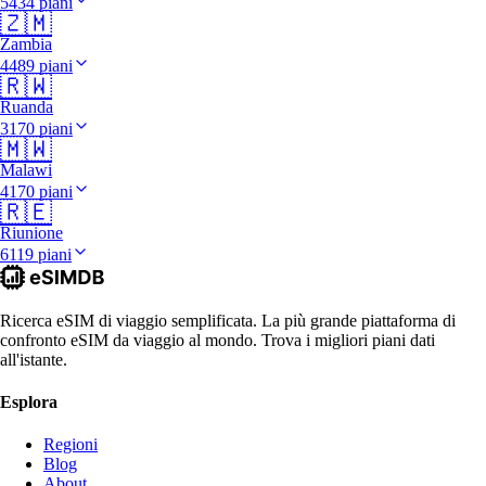
5434 piani
🇿🇲
Zambia
4489 piani
🇷🇼
Ruanda
3170 piani
🇲🇼
Malawi
4170 piani
🇷🇪
Riunione
6119 piani
Ricerca eSIM di viaggio semplificata. La più grande piattaforma di
confronto eSIM da viaggio al mondo. Trova i migliori piani dati
all'istante.
Esplora
Regioni
Blog
About