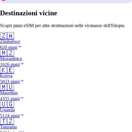
Destinazioni vicine
Scopri piani eSIM per altre destinazioni nelle vicinanze dell'Etiopia
🇿🇼
Zimbabwe
620 piani
🇲🇿
Mozambico
1626 piani
🇰🇪
Kenya
5833 piani
🇲🇺
Mauritius
4355 piani
🇺🇬
Uganda
5124 piani
🇹🇿
Tanzania