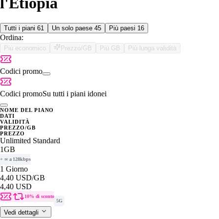
l'Etiopia
Tutti i piani
61
Un solo paese
45
Più paesi
16
Ordina:
Più economico
Prezzo/GB
Più GB
Più lunga validità
Codici promo
Codici promo
Su tutti i piani idonei
NOME DEL PIANO
DATI
VALIDITÀ
PREZZO/GB
PREZZO
Unlimited Standard
1GB
+ ∞ a 128kbps
1 Giorno
4,40 USD
/GB
4,40 USD
10% di sconto
5G
Vedi dettagli